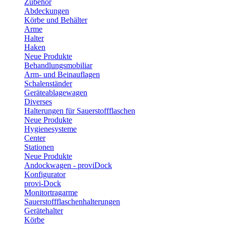
Zubehör
Abdeckungen
Körbe und Behälter
Arme
Halter
Haken
Neue Produkte
Behandlungsmobiliar
Arm- und Beinauflagen
Schalenständer
Geräteablagewagen
Diverses
Halterungen für Sauerstoffflaschen
Neue Produkte
Hygienesysteme
Center
Stationen
Neue Produkte
Andockwagen - proviDock
Konfigurator
provi-Dock
Monitortragarme
Sauerstoffflaschenhalterungen
Gerätehalter
Körbe