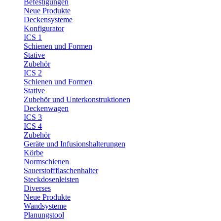
Befestigungen
Neue Produkte
Deckensysteme
Konfigurator
ICS 1
Schienen und Formen
Stative
Zubehör
ICS 2
Schienen und Formen
Stative
Zubehör und Unterkonstruktionen
Deckenwagen
ICS 3
ICS 4
Zubehör
Geräte und Infusionshalterungen
Körbe
Normschienen
Sauerstoffflaschenhalter
Steckdosenleisten
Diverses
Neue Produkte
Wandsysteme
Planungstool