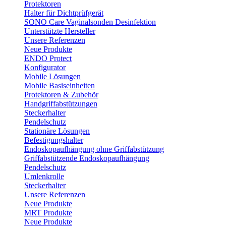
Protektoren
Halter für Dichtprüfgerät
SONO Care Vaginalsonden Desinfektion
Unterstützte Hersteller
Unsere Referenzen
Neue Produkte
ENDO Protect
Konfigurator
Mobile Lösungen
Mobile Basiseinheiten
Protektoren & Zubehör
Handgriffabstützungen
Steckerhalter
Pendelschutz
Stationäre Lösungen
Befestigungshalter
Endoskopaufhängung ohne Griffabstützung
Griffabstützende Endoskopaufhängung
Pendelschutz
Umlenkrolle
Steckerhalter
Unsere Referenzen
Neue Produkte
MRT Produkte
Neue Produkte