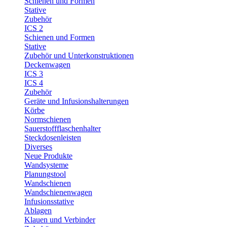
Schienen und Formen
Stative
Zubehör
ICS 2
Schienen und Formen
Stative
Zubehör und Unterkonstruktionen
Deckenwagen
ICS 3
ICS 4
Zubehör
Geräte und Infusionshalterungen
Körbe
Normschienen
Sauerstoffflaschenhalter
Steckdosenleisten
Diverses
Neue Produkte
Wandsysteme
Planungstool
Wandschienen
Wandschienenwagen
Infusionsstative
Ablagen
Klauen und Verbinder