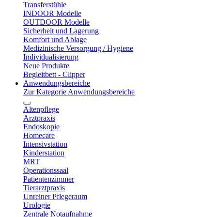
Transferstühle
INDOOR Modelle
OUTDOOR Modelle
Sicherheit und Lagerung
Komfort und Ablage
Medizinische Versorgung / Hygiene
Individualisierung
Neue Produkte
Begleitbett - Clipper
Anwendungsbereiche
Zur Kategorie Anwendungsbereiche
Altenpflege
Arztpraxis
Endoskopie
Homecare
Intensivstation
Kinderstation
MRT
Operationssaal
Patientenzimmer
Tierarztpraxis
Unreiner Pflegeraum
Urologie
Zentrale Notaufnahme