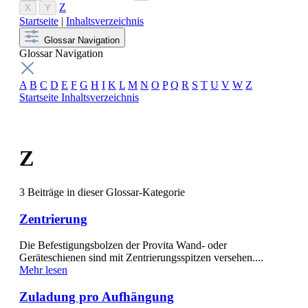
Z
X
Y
Startseite
|
Inhaltsverzeichnis
Glossar Navigation
Glossar Navigation
A
B
C
D
E
F
G
H
I
K
L
M
N
O
P
Q
R
S
T
U
V
W
Z
Startseite
Inhaltsverzeichnis
Z
3 Beiträge in dieser Glossar-Kategorie
Zentrierung
Die Befestigungsbolzen der Provita Wand- oder
Geräteschienen sind mit Zentrierungsspitzen versehen....
Mehr lesen
Zuladung pro Aufhängung