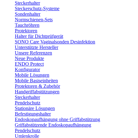
Steckerhalter
Steckerschutz-Systeme
Sondenhalter
Normschienen-Sets
Tauchröhren
Protektoren
Halter für Dichtprüfgerät
SONO Care Vaginalsonden Desinfektion
Unterstützte Hersteller
Unsere Referenzen
Neue Produkte
ENDO Protect
Konfigurator
Mobile Lösungen
Mobile Basiseinheiten
Protektoren & Zubehör
Handgriffabstützungen
Steckerhalter
Pendelschutz
Stationäre Lösungen
Befestigungshalter
Endoskopaufhängung ohne Griffabstützung
Griffabstützende Endoskopaufhängung
Pendelschutz
Umlenkrolle