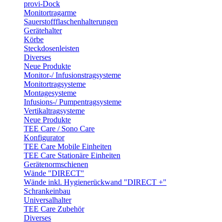
provi-Dock
Monitortragarme
Sauerstoffflaschenhalterungen
Gerätehalter
Körbe
Steckdosenleisten
Diverses
Neue Produkte
Monitor-/ Infusionstragsysteme
Monitortragsysteme
Montagesysteme
Infusions-/ Pumpentragsysteme
Vertikaltragsysteme
Neue Produkte
TEE Care / Sono Care
Konfigurator
TEE Care Mobile Einheiten
TEE Care Stationäre Einheiten
Gerätenormschienen
Wände "DIRECT"
Wände inkl. Hygienerückwand "DIRECT +"
Schrankeinbau
Universalhalter
TEE Care Zubehör
Diverses