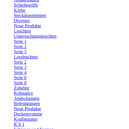
Schiebegriffe
Körbe
Steckdosenleisten
Diverses
Neue Produkte
Leuchten
Untersuchungsleuchten
Serie 1
Serie 2
Serie 5
Leseleuchten
Serie 2
Serie 3
Serie 4
Serie 6
Serie 8
Zubehör
Rollstative
Abdeckungen
Befestigungen
Neue Produkte
Deckensysteme
Konfigurator
ICS 1