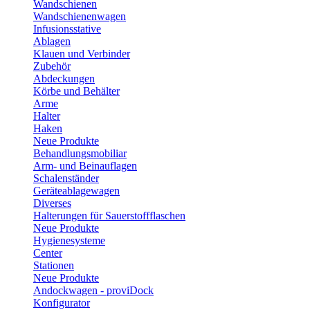
Wandschienen
Wandschienenwagen
Infusionsstative
Ablagen
Klauen und Verbinder
Zubehör
Abdeckungen
Körbe und Behälter
Arme
Halter
Haken
Neue Produkte
Behandlungsmobiliar
Arm- und Beinauflagen
Schalenständer
Geräteablagewagen
Diverses
Halterungen für Sauerstoffflaschen
Neue Produkte
Hygienesysteme
Center
Stationen
Neue Produkte
Andockwagen - proviDock
Konfigurator