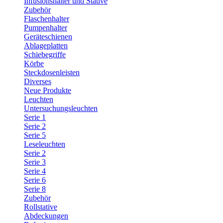
Infusionshalter und Stative
Zubehör
Flaschenhalter
Pumpenhalter
Geräteschienen
Ablageplatten
Schiebegriffe
Körbe
Steckdosenleisten
Diverses
Neue Produkte
Leuchten
Untersuchungsleuchten
Serie 1
Serie 2
Serie 5
Leseleuchten
Serie 2
Serie 3
Serie 4
Serie 6
Serie 8
Zubehör
Rollstative
Abdeckungen