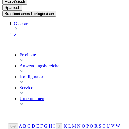
Französisch
Spanisch
Brasilianisches Portugiesisch
Glossar
Z
Produkte
Anwendungsbereiche
Konfigurator
Service
Unternehmen
A
B
C
D
E
F
G
H
I
K
L
M
N
O
P
Q
R
S
T
U
V
W
0-9
J