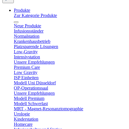
Produkte
Zur Kategorie Produkte
Neue Produkte
Infusionsständer
Normalstation
Krankenhausbetrieb
Platzsparende Lösungen
Low-Gravity
Intensivstation
Unsere Empfehlungen
Premium Care
Low Gravity
ISP Einheiten
Modell Uni Düsseldorf
OP-Operationssaal
Unsere Empfehlungen
Modell Premium
Modell Schwerlast
MRT - Magnet-Resonanztomographie
Urologie
Kinderstation
Homecare