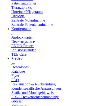
Patientenzimmer
Tierarztpraxis
Unreiner Pflegeraum
Urologie
Zentrale Notaufnahme
Zentrale Patientenaufnahme
Konfigurator
Andockwagen
Deckensysteme
ENDO Protect
Infusionsständer
TEE Care
Service
Downloads
Kataloge
Flyer
FAQ
Reklamation & Rücksendung
Kundenspezifische Anpassungen
Statik- und Montagehinweise
ICS-2 Deckenschienenmontage
Glossar
Referenzen