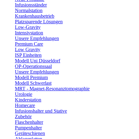
Infusionsständer
Normalstation
Krankenhausbetrieb
Platzsparende Lösungen
Low-Gravity
Intensivstation
Unsere Empfehlungen
Premium Care
Low Gravity
ISP Einheiten
Modell Uni Düsseldorf
OP-Operationssaal
Unsere Empfehlungen
Modell Premium
Modell Schwerlast
MRT - Magnet-Resonanztomographie
Urologie
Kinderstation
Homecare
Infusionshalter und Stative
Zubehör
Flaschenhalter
Pumpenhalter
Geräteschienen
Ablageplatten