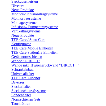
Steckdosenleisten
Diverses
Neue Produkte
Monitor-/ Infusionstragsysteme
Monitortragsysteme
Montagesysteme
Infusions-/ Pumpentragsysteme
Vertikaltragsysteme
Neue Produkte
TEE Care / Sono Care
Konfigurator
TEE Care Mobile Einheiten
TEE Care Stationäre Einheiten
Gerätenormschienen
Wände "DIRECT"
Wände inkl. Hygienerückwand "DIRECT +"
Schrankeinbau
Universalhalter
TEE Care Zubehör
Diverses
Steckerhalter
Steckerschutz-Systeme
Sondenhalter
Normschienen-Sets
Tauchröhren