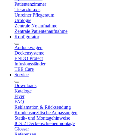
Patientenzimmer
Tierarztpraxis
Unreiner Pflegeraum
Urologie
Zentrale Notaufnahme
Zentrale Patientenaufnahme
Konfigurator
Andockwagen
Deckensysteme
ENDO Protect
Infusionsständer
TEE Care
Service
Downloads
Kataloge
Flyer
FAQ
Reklamation & Rücksendung
Kundenspezifische Anpassungen
Statik- und Montagehinweise
ICS-2 Deckenschienenmontage
Glossar
Referenzen