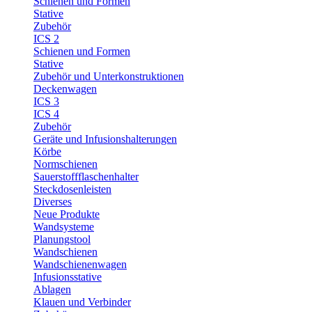
Schienen und Formen
Stative
Zubehör
ICS 2
Schienen und Formen
Stative
Zubehör und Unterkonstruktionen
Deckenwagen
ICS 3
ICS 4
Zubehör
Geräte und Infusionshalterungen
Körbe
Normschienen
Sauerstoffflaschenhalter
Steckdosenleisten
Diverses
Neue Produkte
Wandsysteme
Planungstool
Wandschienen
Wandschienenwagen
Infusionsstative
Ablagen
Klauen und Verbinder