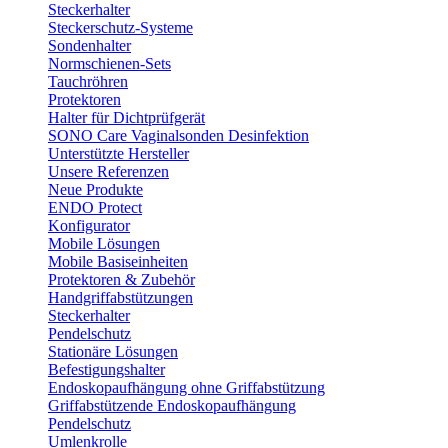
Steckerhalter
Steckerschutz-Systeme
Sondenhalter
Normschienen-Sets
Tauchröhren
Protektoren
Halter für Dichtprüfgerät
SONO Care Vaginalsonden Desinfektion
Unterstützte Hersteller
Unsere Referenzen
Neue Produkte
ENDO Protect
Konfigurator
Mobile Lösungen
Mobile Basiseinheiten
Protektoren & Zubehör
Handgriffabstützungen
Steckerhalter
Pendelschutz
Stationäre Lösungen
Befestigungshalter
Endoskopaufhängung ohne Griffabstützung
Griffabstützende Endoskopaufhängung
Pendelschutz
Umlenkrolle