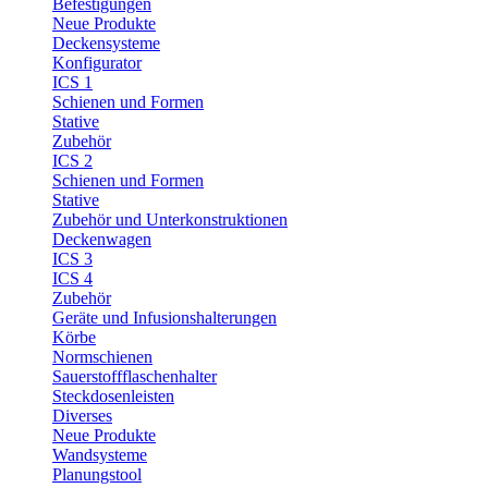
Befestigungen
Neue Produkte
Deckensysteme
Konfigurator
ICS 1
Schienen und Formen
Stative
Zubehör
ICS 2
Schienen und Formen
Stative
Zubehör und Unterkonstruktionen
Deckenwagen
ICS 3
ICS 4
Zubehör
Geräte und Infusionshalterungen
Körbe
Normschienen
Sauerstoffflaschenhalter
Steckdosenleisten
Diverses
Neue Produkte
Wandsysteme
Planungstool