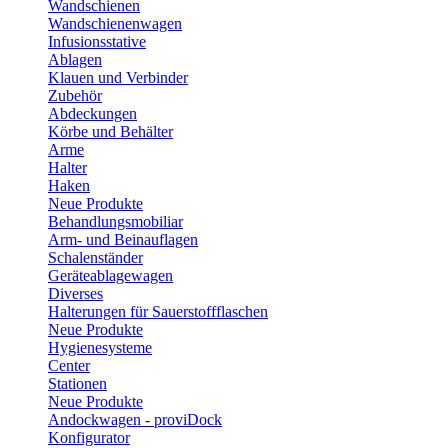
Wandschienen
Wandschienenwagen
Infusionsstative
Ablagen
Klauen und Verbinder
Zubehör
Abdeckungen
Körbe und Behälter
Arme
Halter
Haken
Neue Produkte
Behandlungsmobiliar
Arm- und Beinauflagen
Schalenständer
Geräteablagewagen
Diverses
Halterungen für Sauerstoffflaschen
Neue Produkte
Hygienesysteme
Center
Stationen
Neue Produkte
Andockwagen - proviDock
Konfigurator