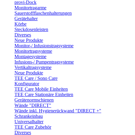
provi-Dock
Monitortragarme
Sauerstoffflaschenhalterungen
Gerätehalter
Körbe
Steckdosenleisten
Diverses
Neue Produkte
Monitor-/ Infusionstragsysteme
Monitortragsysteme
Montagesysteme
Infusions-/ Pumpentragsysteme
Vertikaltragsysteme
Neue Produkte
TEE Care / Sono Care
Konfigurator
TEE Care Mobile Einheiten
TEE Care Stationäre Einheiten
Gerätenormschienen
Wände "DIRECT"
Wände inkl. Hygienerückwand "DIRECT +"
Schrankeinbau
Universalhalter
TEE Care Zubehör
Diverses