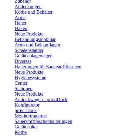
Zubehör
Abdeckungen
Körbe und Behälter
Arme
Halter
Haken
Neue Produkte
Behandlungsmobiliar
Arm- und Beinauflagen
Schalenständer
Geräteablagewagen
Diverses
Halterungen für Sauerstoffflaschen
Neue Produkte
Hygienesysteme
Center
Stationen
Neue Produkte
Andockwagen - proviDock
Konfigurator
provi-Dock
Monitortragarme
Sauerstoffflaschenhalterungen
Gerätehalter
Körbe