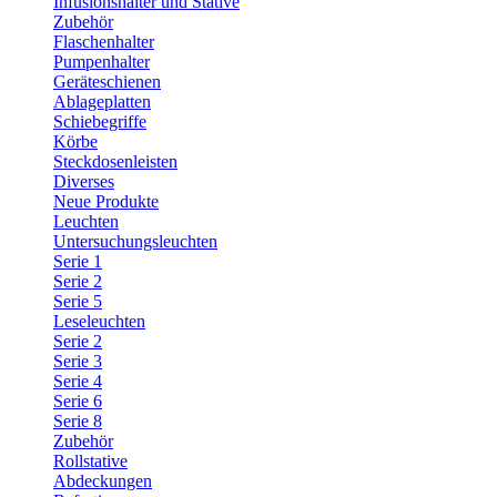
Infusionshalter und Stative
Zubehör
Flaschenhalter
Pumpenhalter
Geräteschienen
Ablageplatten
Schiebegriffe
Körbe
Steckdosenleisten
Diverses
Neue Produkte
Leuchten
Untersuchungsleuchten
Serie 1
Serie 2
Serie 5
Leseleuchten
Serie 2
Serie 3
Serie 4
Serie 6
Serie 8
Zubehör
Rollstative
Abdeckungen