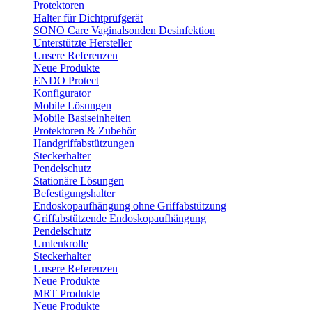
Protektoren
Halter für Dichtprüfgerät
SONO Care Vaginalsonden Desinfektion
Unterstützte Hersteller
Unsere Referenzen
Neue Produkte
ENDO Protect
Konfigurator
Mobile Lösungen
Mobile Basiseinheiten
Protektoren & Zubehör
Handgriffabstützungen
Steckerhalter
Pendelschutz
Stationäre Lösungen
Befestigungshalter
Endoskopaufhängung ohne Griffabstützung
Griffabstützende Endoskopaufhängung
Pendelschutz
Umlenkrolle
Steckerhalter
Unsere Referenzen
Neue Produkte
MRT Produkte
Neue Produkte