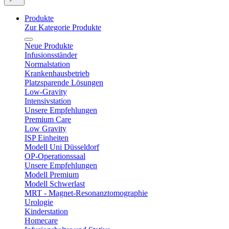
Produkte
Zur Kategorie Produkte
Neue Produkte
Infusionsständer
Normalstation
Krankenhausbetrieb
Platzsparende Lösungen
Low-Gravity
Intensivstation
Unsere Empfehlungen
Premium Care
Low Gravity
ISP Einheiten
Modell Uni Düsseldorf
OP-Operationssaal
Unsere Empfehlungen
Modell Premium
Modell Schwerlast
MRT - Magnet-Resonanztomographie
Urologie
Kinderstation
Homecare