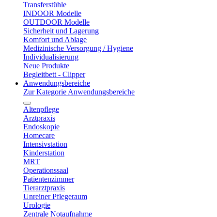
Transferstühle
INDOOR Modelle
OUTDOOR Modelle
Sicherheit und Lagerung
Komfort und Ablage
Medizinische Versorgung / Hygiene
Individualisierung
Neue Produkte
Begleitbett - Clipper
Anwendungsbereiche
Zur Kategorie Anwendungsbereiche
Altenpflege
Arztpraxis
Endoskopie
Homecare
Intensivstation
Kinderstation
MRT
Operationssaal
Patientenzimmer
Tierarztpraxis
Unreiner Pflegeraum
Urologie
Zentrale Notaufnahme