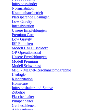
Infusionsständer
Normalstation
Krankenhausbetrieb
Platzsparende Lösungen
Low-Gravity
Intensivstation
Unsere Empfehlungen
Premium Care
Low Gravity
ISP Einheiten
Modell Uni Düsseldorf
OP-Operationssaal
Unsere Empfehlungen
Modell Premium
Modell Schwerlast
MRT - Magnet-Resonanztomographie
Urologie
Kinderstation
Homecare
Infusionshalter und Stative
Zubehör
Flaschenhalter
Pumpenhalter
Geräteschienen
Ablageplatten