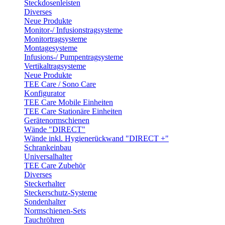
Steckdosenleisten
Diverses
Neue Produkte
Monitor-/ Infusionstragsysteme
Monitortragsysteme
Montagesysteme
Infusions-/ Pumpentragsysteme
Vertikaltragsysteme
Neue Produkte
TEE Care / Sono Care
Konfigurator
TEE Care Mobile Einheiten
TEE Care Stationäre Einheiten
Gerätenormschienen
Wände "DIRECT"
Wände inkl. Hygienerückwand "DIRECT +"
Schrankeinbau
Universalhalter
TEE Care Zubehör
Diverses
Steckerhalter
Steckerschutz-Systeme
Sondenhalter
Normschienen-Sets
Tauchröhren