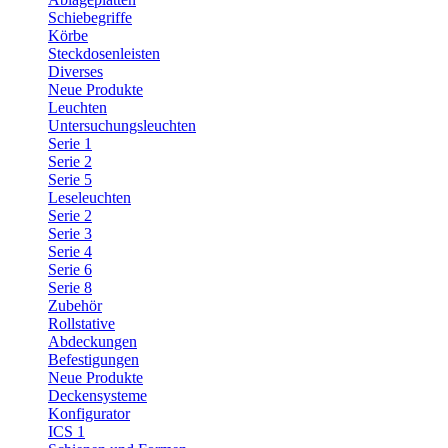
Schiebegriffe
Körbe
Steckdosenleisten
Diverses
Neue Produkte
Leuchten
Untersuchungsleuchten
Serie 1
Serie 2
Serie 5
Leseleuchten
Serie 2
Serie 3
Serie 4
Serie 6
Serie 8
Zubehör
Rollstative
Abdeckungen
Befestigungen
Neue Produkte
Deckensysteme
Konfigurator
ICS 1