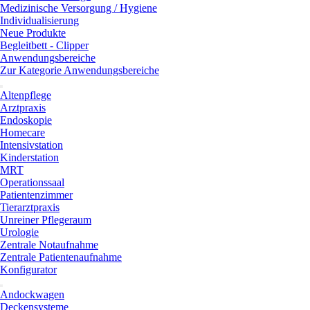
Medizinische Versorgung / Hygiene
Individualisierung
Neue Produkte
Begleitbett - Clipper
Anwendungsbereiche
Zur Kategorie Anwendungsbereiche
Altenpflege
Arztpraxis
Endoskopie
Homecare
Intensivstation
Kinderstation
MRT
Operationssaal
Patientenzimmer
Tierarztpraxis
Unreiner Pflegeraum
Urologie
Zentrale Notaufnahme
Zentrale Patientenaufnahme
Konfigurator
Andockwagen
Deckensysteme