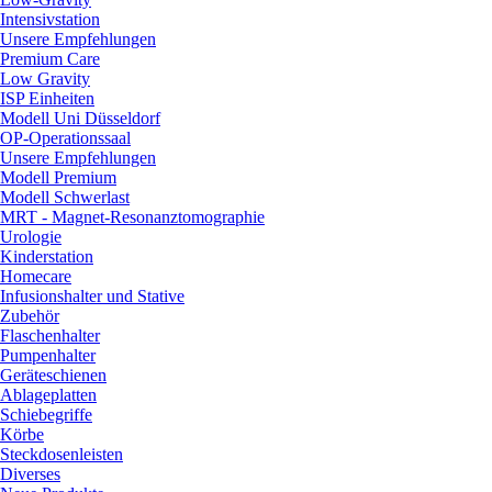
Intensivstation
Unsere Empfehlungen
Premium Care
Low Gravity
ISP Einheiten
Modell Uni Düsseldorf
OP-Operationssaal
Unsere Empfehlungen
Modell Premium
Modell Schwerlast
MRT - Magnet-Resonanztomographie
Urologie
Kinderstation
Homecare
Infusionshalter und Stative
Zubehör
Flaschenhalter
Pumpenhalter
Geräteschienen
Ablageplatten
Schiebegriffe
Körbe
Steckdosenleisten
Diverses