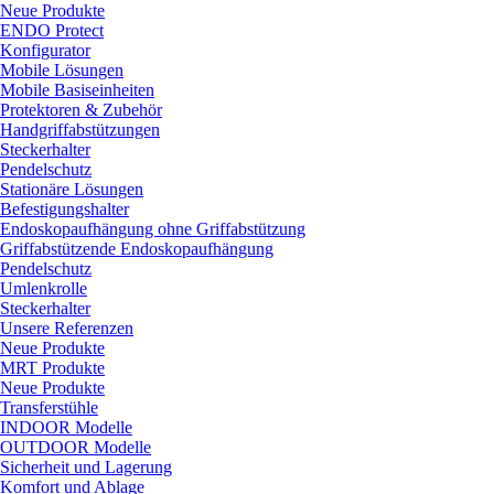
Neue Produkte
ENDO Protect
Konfigurator
Mobile Lösungen
Mobile Basiseinheiten
Protektoren & Zubehör
Handgriffabstützungen
Steckerhalter
Pendelschutz
Stationäre Lösungen
Befestigungshalter
Endoskopaufhängung ohne Griffabstützung
Griffabstützende Endoskopaufhängung
Pendelschutz
Umlenkrolle
Steckerhalter
Unsere Referenzen
Neue Produkte
MRT Produkte
Neue Produkte
Transferstühle
INDOOR Modelle
OUTDOOR Modelle
Sicherheit und Lagerung
Komfort und Ablage