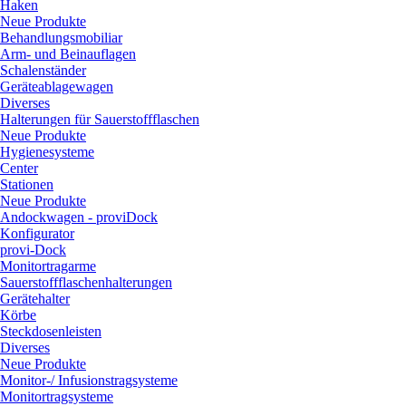
Haken
Neue Produkte
Behandlungsmobiliar
Arm- und Beinauflagen
Schalenständer
Geräteablagewagen
Diverses
Halterungen für Sauerstoffflaschen
Neue Produkte
Hygienesysteme
Center
Stationen
Neue Produkte
Andockwagen - proviDock
Konfigurator
provi-Dock
Monitortragarme
Sauerstoffflaschenhalterungen
Gerätehalter
Körbe
Steckdosenleisten
Diverses
Neue Produkte
Monitor-/ Infusionstragsysteme
Monitortragsysteme