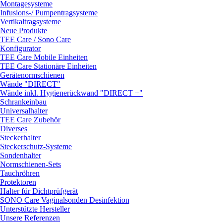
Montagesysteme
Infusions-/ Pumpentragsysteme
Vertikaltragsysteme
Neue Produkte
TEE Care / Sono Care
Konfigurator
TEE Care Mobile Einheiten
TEE Care Stationäre Einheiten
Gerätenormschienen
Wände "DIRECT"
Wände inkl. Hygienerückwand "DIRECT +"
Schrankeinbau
Universalhalter
TEE Care Zubehör
Diverses
Steckerhalter
Steckerschutz-Systeme
Sondenhalter
Normschienen-Sets
Tauchröhren
Protektoren
Halter für Dichtprüfgerät
SONO Care Vaginalsonden Desinfektion
Unterstützte Hersteller
Unsere Referenzen