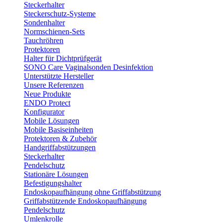
Steckerhalter
Steckerschutz-Systeme
Sondenhalter
Normschienen-Sets
Tauchröhren
Protektoren
Halter für Dichtprüfgerät
SONO Care Vaginalsonden Desinfektion
Unterstützte Hersteller
Unsere Referenzen
Neue Produkte
ENDO Protect
Konfigurator
Mobile Lösungen
Mobile Basiseinheiten
Protektoren & Zubehör
Handgriffabstützungen
Steckerhalter
Pendelschutz
Stationäre Lösungen
Befestigungshalter
Endoskopaufhängung ohne Griffabstützung
Griffabstützende Endoskopaufhängung
Pendelschutz
Umlenkrolle