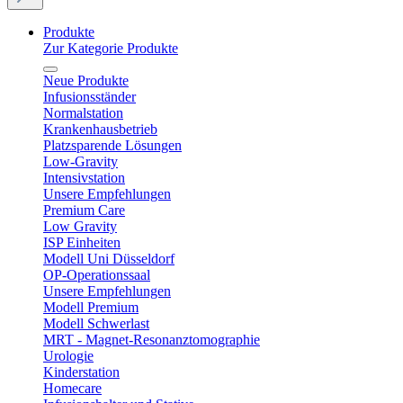
Produkte
Zur Kategorie Produkte
Neue Produkte
Infusionsständer
Normalstation
Krankenhausbetrieb
Platzsparende Lösungen
Low-Gravity
Intensivstation
Unsere Empfehlungen
Premium Care
Low Gravity
ISP Einheiten
Modell Uni Düsseldorf
OP-Operationssaal
Unsere Empfehlungen
Modell Premium
Modell Schwerlast
MRT - Magnet-Resonanztomographie
Urologie
Kinderstation
Homecare