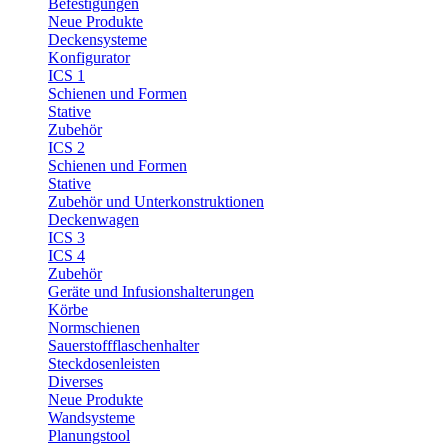
Befestigungen
Neue Produkte
Deckensysteme
Konfigurator
ICS 1
Schienen und Formen
Stative
Zubehör
ICS 2
Schienen und Formen
Stative
Zubehör und Unterkonstruktionen
Deckenwagen
ICS 3
ICS 4
Zubehör
Geräte und Infusionshalterungen
Körbe
Normschienen
Sauerstoffflaschenhalter
Steckdosenleisten
Diverses
Neue Produkte
Wandsysteme
Planungstool