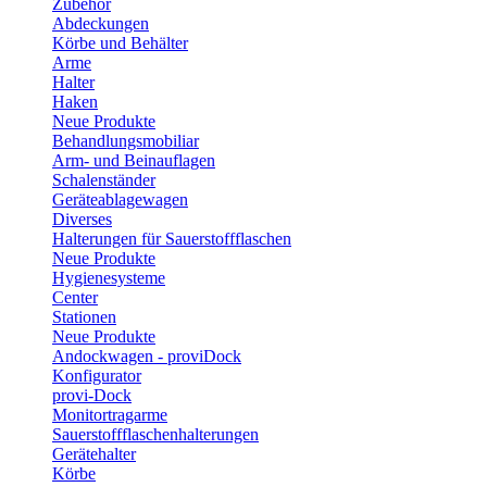
Zubehör
Abdeckungen
Körbe und Behälter
Arme
Halter
Haken
Neue Produkte
Behandlungsmobiliar
Arm- und Beinauflagen
Schalenständer
Geräteablagewagen
Diverses
Halterungen für Sauerstoffflaschen
Neue Produkte
Hygienesysteme
Center
Stationen
Neue Produkte
Andockwagen - proviDock
Konfigurator
provi-Dock
Monitortragarme
Sauerstoffflaschenhalterungen
Gerätehalter
Körbe