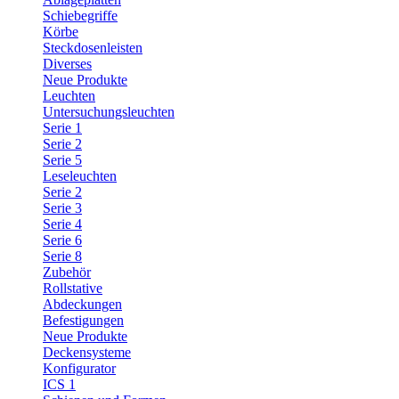
Schiebegriffe
Körbe
Steckdosenleisten
Diverses
Neue Produkte
Leuchten
Untersuchungsleuchten
Serie 1
Serie 2
Serie 5
Leseleuchten
Serie 2
Serie 3
Serie 4
Serie 6
Serie 8
Zubehör
Rollstative
Abdeckungen
Befestigungen
Neue Produkte
Deckensysteme
Konfigurator
ICS 1