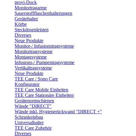
provi-Dock
Monitortragarme
Sauerstoffflaschenhalterungen
Gerätehalter
Körbe
Steckdosenleisten
Diverses
Neue Produkte
Monitor-/ Infusionstragsysteme
Monitortragsysteme
Montagesysteme
Infusions-/ Pumpentragsysteme
Vertikaltragsysteme
Neue Produkte
TEE Care / Sono Care
Konfigurator
TEE Care Mobile Einheiten
TEE Care Stationäre Einheiten
Gerätenormschienen
Wände "DIRECT"
Wände inkl. Hygienerückwand "DIRECT +"
Schrankeinbau
Universalhalter
TEE Care Zubehör
Diverses