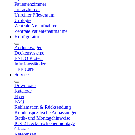
Patientenzimmer
Tierarztpraxis
Unreiner Pflegeraum
Urologie
Zentrale Notaufnahme
Zentrale Patientenaufnahme
Konfigurator
Andockwagen
Deckensysteme
ENDO Protect
Infusionsständer
TEE Care
Service
Downloads
Kataloge
Flyer
FAQ
Reklamation & Rücksendung
Kundenspezifische Anpassungen
Statik- und Montagehinweise
ICS-2 Deckenschienenmontage
Glossar
Referenzen