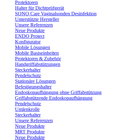
Protektoren
Halter für Dichtprüfgerät
SONO Care Vaginalsonden Desinfektion
Unterstützte Hersteller
Unsere Referenzen
Neue Produkte
ENDO Protect
Konfigurator
Mobile Lösungen
Mobile Basiseinheiten
Protektoren & Zubehör
Handgriffabstützungen
Steckerhalter
Pendelschutz
Stationäre Lösungen
Befestigungshalter
Endoskopaufhängung ohne Griffabstützung
Griffabstützende Endoskopaufhängung
Pendelschutz
Umlenkrolle
Steckerhalter
Unsere Referenzen
Neue Produkte
MRT Produkte
Neue Produkte