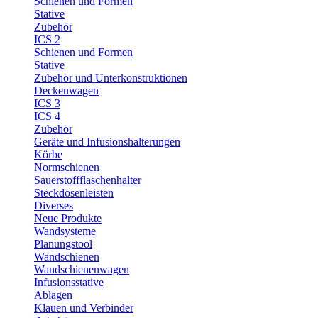
Schienen und Formen
Stative
Zubehör
ICS 2
Schienen und Formen
Stative
Zubehör und Unterkonstruktionen
Deckenwagen
ICS 3
ICS 4
Zubehör
Geräte und Infusionshalterungen
Körbe
Normschienen
Sauerstoffflaschenhalter
Steckdosenleisten
Diverses
Neue Produkte
Wandsysteme
Planungstool
Wandschienen
Wandschienenwagen
Infusionsstative
Ablagen
Klauen und Verbinder