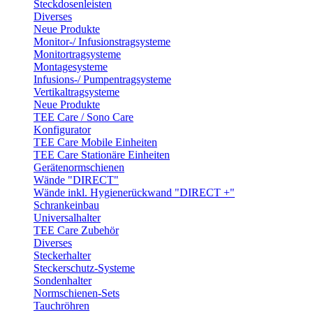
Steckdosenleisten
Diverses
Neue Produkte
Monitor-/ Infusionstragsysteme
Monitortragsysteme
Montagesysteme
Infusions-/ Pumpentragsysteme
Vertikaltragsysteme
Neue Produkte
TEE Care / Sono Care
Konfigurator
TEE Care Mobile Einheiten
TEE Care Stationäre Einheiten
Gerätenormschienen
Wände "DIRECT"
Wände inkl. Hygienerückwand "DIRECT +"
Schrankeinbau
Universalhalter
TEE Care Zubehör
Diverses
Steckerhalter
Steckerschutz-Systeme
Sondenhalter
Normschienen-Sets
Tauchröhren