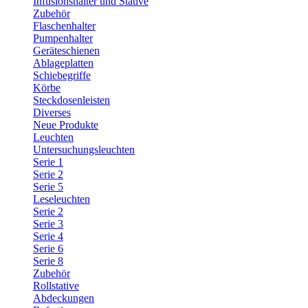
Infusionshalter und Stative
Zubehör
Flaschenhalter
Pumpenhalter
Geräteschienen
Ablageplatten
Schiebegriffe
Körbe
Steckdosenleisten
Diverses
Neue Produkte
Leuchten
Untersuchungsleuchten
Serie 1
Serie 2
Serie 5
Leseleuchten
Serie 2
Serie 3
Serie 4
Serie 6
Serie 8
Zubehör
Rollstative
Abdeckungen