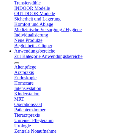
Transferstühle
INDOOR Modelle
OUTDOOR Modelle
Sicherheit und Lagerung
Komfort und Ablage
Medizinische Versorgung / Hygiene
Individualisierung
Neue Produkte
Begleitbett - Clipper
Anwendungsbereiche
Zur Kategorie Anwendungsbereiche
Altenpflege
Arztpraxis
Endoskopie
Homecare
Intensivstation
Kinderstation
MRT
Operationssaal
Patientenzimmer
Tierarztpraxis
Unreiner Pflegeraum
Urologie
Zentrale Notaufnahme