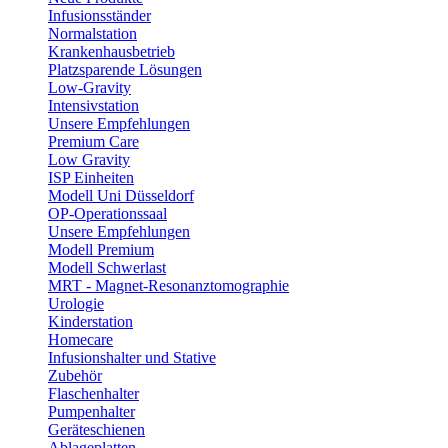
Infusionsständer
Normalstation
Krankenhausbetrieb
Platzsparende Lösungen
Low-Gravity
Intensivstation
Unsere Empfehlungen
Premium Care
Low Gravity
ISP Einheiten
Modell Uni Düsseldorf
OP-Operationssaal
Unsere Empfehlungen
Modell Premium
Modell Schwerlast
MRT - Magnet-Resonanztomographie
Urologie
Kinderstation
Homecare
Infusionshalter und Stative
Zubehör
Flaschenhalter
Pumpenhalter
Geräteschienen
Ablageplatten