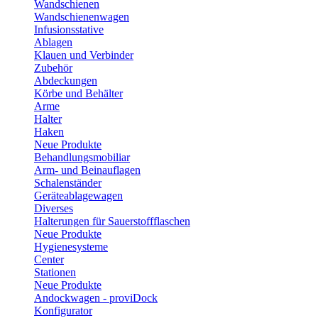
Wandschienen
Wandschienenwagen
Infusionsstative
Ablagen
Klauen und Verbinder
Zubehör
Abdeckungen
Körbe und Behälter
Arme
Halter
Haken
Neue Produkte
Behandlungsmobiliar
Arm- und Beinauflagen
Schalenständer
Geräteablagewagen
Diverses
Halterungen für Sauerstoffflaschen
Neue Produkte
Hygienesysteme
Center
Stationen
Neue Produkte
Andockwagen - proviDock
Konfigurator