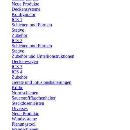
Neue Produkte
Deckensysteme
Konfigurator
ICS 1
Schienen und Formen
Stative
Zubehör
ICS 2
Schienen und Formen
Stative
Zubehör und Unterkonstruktionen
Deckenwagen
ICS 3
ICS 4
Zubehör
Geräte und Infusionshalterungen
Körbe
Normschienen
Sauerstoffflaschenhalter
Steckdosenleisten
Diverses
Neue Produkte
Wandsysteme
Planungstool
Wandschienen