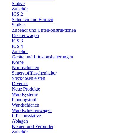
Stative
Zubehör
ICS 2
Schienen und Formen
Stative
Zubehör und Unterkonstruktionen
Deckenwagen
ICS 3
ICS 4
Zubehör
Geräte und Infusionshalterungen
Körbe
Normschienen
Sauerstoffflaschenhalter
Steckdosenleisten
Diverses
Neue Produkte
Wandsysteme
Planungstool
Wandschienen
Wandschienenwagen
Infusionsstative
Ablagen
Klauen und Verbinder
Zubehör