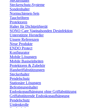
Steckerhalter
Steckerschutz-Systeme
Sondenhalter
Normschienen-Sets
Tauchröhren
Protektoren
Halter für Dichtprüfgerät
SONO Care Vaginalsonden Desinfektion
Unterstützte Hersteller
Unsere Referenzen
Neue Produkte
ENDO Protect
Konfigurator
Mobile Lösungen
Mobile Basiseinheiten
Protektoren & Zubehör
Handgriffabstützungen
Steckerhalter
Pendelschutz
Stationäre Lösungen
Befestigungshalter
Endoskopaufhängung ohne Griffabstützung
Griffabstützende Endoskopaufhängung
Pendelschutz
Umlenkrolle