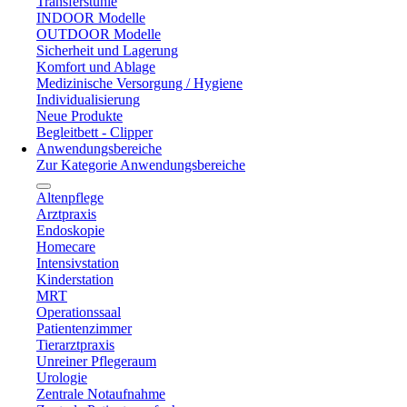
Transferstühle
INDOOR Modelle
OUTDOOR Modelle
Sicherheit und Lagerung
Komfort und Ablage
Medizinische Versorgung / Hygiene
Individualisierung
Neue Produkte
Begleitbett - Clipper
Anwendungsbereiche
Zur Kategorie Anwendungsbereiche
Altenpflege
Arztpraxis
Endoskopie
Homecare
Intensivstation
Kinderstation
MRT
Operationssaal
Patientenzimmer
Tierarztpraxis
Unreiner Pflegeraum
Urologie
Zentrale Notaufnahme