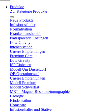
Produkte
Zur Kategorie Produkte
Neue Produkte
Infusionsständer
Normalstation
Krankenhausbetrieb
Platzsparende Lösungen
Low-Gravity
Intensivstation
Unsere Empfehlungen
Premium Care
Low Gravity
ISP Einheiten
Modell Uni Düsseldorf
OP-Operationssaal
Unsere Empfehlungen
Modell Premium
Modell Schwerlast
MRT - Magnet-Resonanztomographie
Urologie
Kinderstation
Homecare
Infusionshalter und Stative