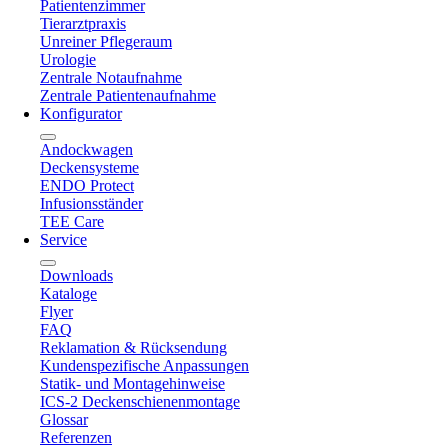
Patientenzimmer
Tierarztpraxis
Unreiner Pflegeraum
Urologie
Zentrale Notaufnahme
Zentrale Patientenaufnahme
Konfigurator
Andockwagen
Deckensysteme
ENDO Protect
Infusionsständer
TEE Care
Service
Downloads
Kataloge
Flyer
FAQ
Reklamation & Rücksendung
Kundenspezifische Anpassungen
Statik- und Montagehinweise
ICS-2 Deckenschienenmontage
Glossar
Referenzen