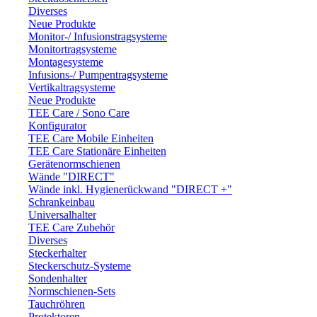
Diverses
Neue Produkte
Monitor-/ Infusionstragsysteme
Monitortragsysteme
Montagesysteme
Infusions-/ Pumpentragsysteme
Vertikaltragsysteme
Neue Produkte
TEE Care / Sono Care
Konfigurator
TEE Care Mobile Einheiten
TEE Care Stationäre Einheiten
Gerätenormschienen
Wände "DIRECT"
Wände inkl. Hygienerückwand "DIRECT +"
Schrankeinbau
Universalhalter
TEE Care Zubehör
Diverses
Steckerhalter
Steckerschutz-Systeme
Sondenhalter
Normschienen-Sets
Tauchröhren
Protektoren