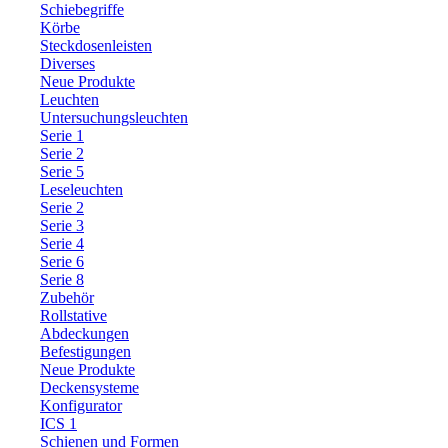
Schiebegriffe
Körbe
Steckdosenleisten
Diverses
Neue Produkte
Leuchten
Untersuchungsleuchten
Serie 1
Serie 2
Serie 5
Leseleuchten
Serie 2
Serie 3
Serie 4
Serie 6
Serie 8
Zubehör
Rollstative
Abdeckungen
Befestigungen
Neue Produkte
Deckensysteme
Konfigurator
ICS 1
Schienen und Formen