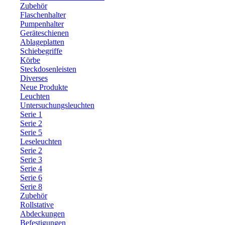
Zubehör
Flaschenhalter
Pumpenhalter
Geräteschienen
Ablageplatten
Schiebegriffe
Körbe
Steckdosenleisten
Diverses
Neue Produkte
Leuchten
Untersuchungsleuchten
Serie 1
Serie 2
Serie 5
Leseleuchten
Serie 2
Serie 3
Serie 4
Serie 6
Serie 8
Zubehör
Rollstative
Abdeckungen
Befestigungen