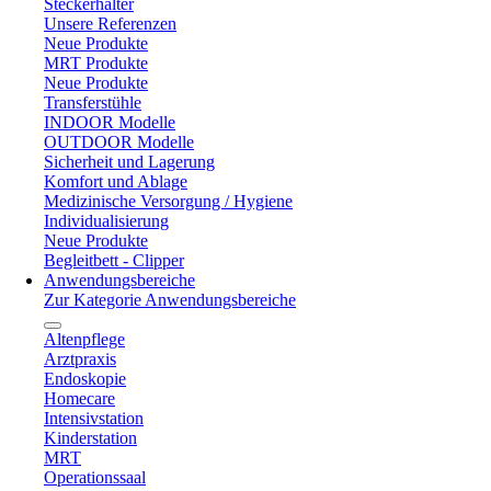
Steckerhalter
Unsere Referenzen
Neue Produkte
MRT Produkte
Neue Produkte
Transferstühle
INDOOR Modelle
OUTDOOR Modelle
Sicherheit und Lagerung
Komfort und Ablage
Medizinische Versorgung / Hygiene
Individualisierung
Neue Produkte
Begleitbett - Clipper
Anwendungsbereiche
Zur Kategorie Anwendungsbereiche
Altenpflege
Arztpraxis
Endoskopie
Homecare
Intensivstation
Kinderstation
MRT
Operationssaal