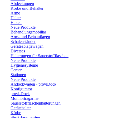
Abdeckungen
Körbe und Behälter
Arme
Halter
Haken
Neue Produkte
Behandlungsmobiliar
Arm- und Beinauflagen
Schalenständer
Geräteablagewagen
Diverses
Halterungen für Sauerstoffflaschen
Neue Produkte
Hygienesysteme
Center
Stationen
Neue Produkte
Andockwagen - proviDock
Konfigurator
provi-Dock
Monitortragarme
Sauerstoffflaschenhalterungen
Gerätehalter
Körbe
Steckdosenleisten