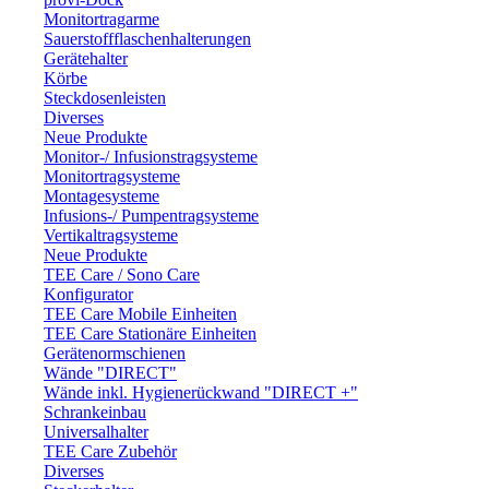
Monitortragarme
Sauerstoffflaschenhalterungen
Gerätehalter
Körbe
Steckdosenleisten
Diverses
Neue Produkte
Monitor-/ Infusionstragsysteme
Monitortragsysteme
Montagesysteme
Infusions-/ Pumpentragsysteme
Vertikaltragsysteme
Neue Produkte
TEE Care / Sono Care
Konfigurator
TEE Care Mobile Einheiten
TEE Care Stationäre Einheiten
Gerätenormschienen
Wände "DIRECT"
Wände inkl. Hygienerückwand "DIRECT +"
Schrankeinbau
Universalhalter
TEE Care Zubehör
Diverses