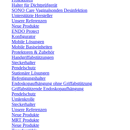
Halter für Dichtprüfgerät
SONO Care Vaginalsonden Desinfektion
Unterstützte Hersteller
Unsere Referenzen
Neue Produkte
ENDO Protect
Konfigurator
Mobile Lösungen
Mobile Basiseinheiten
Protektoren & Zubehör
Handgriffabstützungen
Steckerhalter
Pendelschutz
Stationäre Lösungen
Befestigungshalter
Endoskopaufhängung ohne Griffabstützung
Griffabstützende Endoskopaufhängung
Pendelschutz
Umlenkrolle
Steckerhalter
Unsere Referenzen
Neue Produkte
MRT Produkte
Neue Produkte