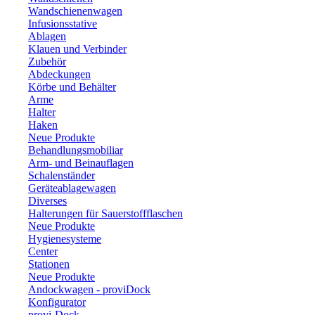
Wandschienenwagen
Infusionsstative
Ablagen
Klauen und Verbinder
Zubehör
Abdeckungen
Körbe und Behälter
Arme
Halter
Haken
Neue Produkte
Behandlungsmobiliar
Arm- und Beinauflagen
Schalenständer
Geräteablagewagen
Diverses
Halterungen für Sauerstoffflaschen
Neue Produkte
Hygienesysteme
Center
Stationen
Neue Produkte
Andockwagen - proviDock
Konfigurator
provi-Dock