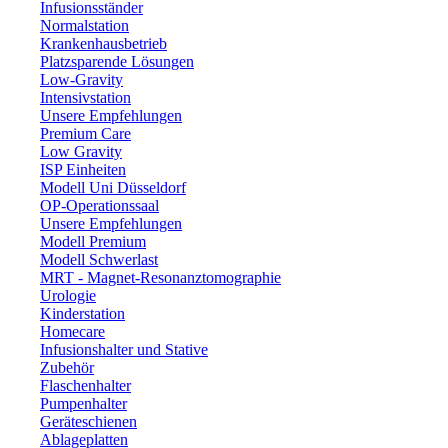
Infusionsständer
Normalstation
Krankenhausbetrieb
Platzsparende Lösungen
Low-Gravity
Intensivstation
Unsere Empfehlungen
Premium Care
Low Gravity
ISP Einheiten
Modell Uni Düsseldorf
OP-Operationssaal
Unsere Empfehlungen
Modell Premium
Modell Schwerlast
MRT - Magnet-Resonanztomographie
Urologie
Kinderstation
Homecare
Infusionshalter und Stative
Zubehör
Flaschenhalter
Pumpenhalter
Geräteschienen
Ablageplatten