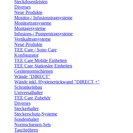
Steckdosenleisten
Diverses
Neue Produkte
Monitor-/ Infusionstragsysteme
Monitortragsysteme
Montagesysteme
Infusions-/ Pumpentragsysteme
Vertikaltragsysteme
Neue Produkte
TEE Care / Sono Care
Konfigurator
TEE Care Mobile Einheiten
TEE Care Stationäre Einheiten
Gerätenormschienen
Wände "DIRECT"
Wände inkl. Hygienerückwand "DIRECT +"
Schrankeinbau
Universalhalter
TEE Care Zubehör
Diverses
Steckerhalter
Steckerschutz-Systeme
Sondenhalter
Normschienen-Sets
Tauchröhren