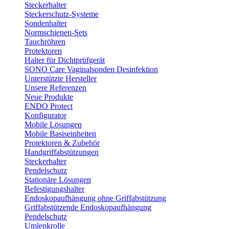
Steckerhalter
Steckerschutz-Systeme
Sondenhalter
Normschienen-Sets
Tauchröhren
Protektoren
Halter für Dichtprüfgerät
SONO Care Vaginalsonden Desinfektion
Unterstützte Hersteller
Unsere Referenzen
Neue Produkte
ENDO Protect
Konfigurator
Mobile Lösungen
Mobile Basiseinheiten
Protektoren & Zubehör
Handgriffabstützungen
Steckerhalter
Pendelschutz
Stationäre Lösungen
Befestigungshalter
Endoskopaufhängung ohne Griffabstützung
Griffabstützende Endoskopaufhängung
Pendelschutz
Umlenkrolle