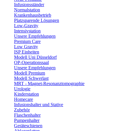
Infusionsständer
Normalstation
Krankenhausbetrieb
Platzsparende Lösungen
Low-Gravity
Intensivstation
Unsere Empfehlungen
Premium Care
Low Gravity
ISP Einheiten
Modell Uni Düsseldorf
OP-Operationssaal
Unsere Empfehlungen
Modell Premium
Modell Schwerlast
MRT - Magnet-Resonanztomographie
Urologie
Kinderstation
Homecare
Infusionshalter und Stative
Zubehör
Flaschenhalter
Pumpenhalter
Geräteschienen
Ablageplatten