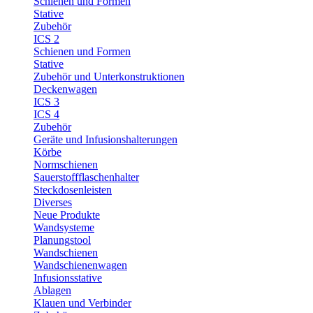
Schienen und Formen
Stative
Zubehör
ICS 2
Schienen und Formen
Stative
Zubehör und Unterkonstruktionen
Deckenwagen
ICS 3
ICS 4
Zubehör
Geräte und Infusionshalterungen
Körbe
Normschienen
Sauerstoffflaschenhalter
Steckdosenleisten
Diverses
Neue Produkte
Wandsysteme
Planungstool
Wandschienen
Wandschienenwagen
Infusionsstative
Ablagen
Klauen und Verbinder