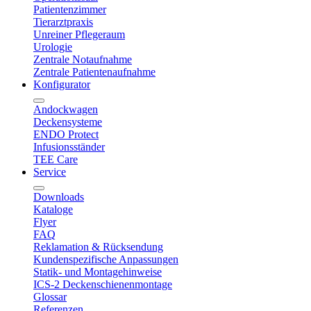
Patientenzimmer
Tierarztpraxis
Unreiner Pflegeraum
Urologie
Zentrale Notaufnahme
Zentrale Patientenaufnahme
Konfigurator
Andockwagen
Deckensysteme
ENDO Protect
Infusionsständer
TEE Care
Service
Downloads
Kataloge
Flyer
FAQ
Reklamation & Rücksendung
Kundenspezifische Anpassungen
Statik- und Montagehinweise
ICS-2 Deckenschienenmontage
Glossar
Referenzen