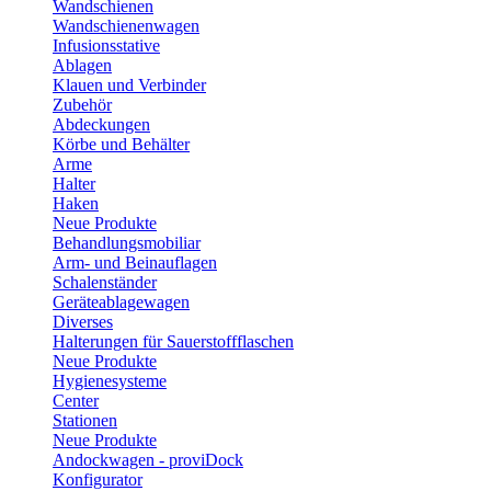
Wandschienen
Wandschienenwagen
Infusionsstative
Ablagen
Klauen und Verbinder
Zubehör
Abdeckungen
Körbe und Behälter
Arme
Halter
Haken
Neue Produkte
Behandlungsmobiliar
Arm- und Beinauflagen
Schalenständer
Geräteablagewagen
Diverses
Halterungen für Sauerstoffflaschen
Neue Produkte
Hygienesysteme
Center
Stationen
Neue Produkte
Andockwagen - proviDock
Konfigurator