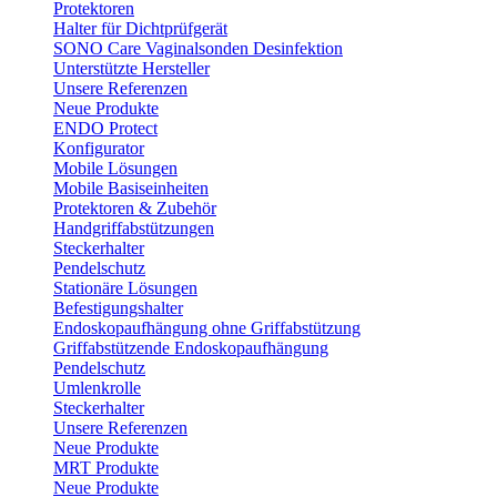
Protektoren
Halter für Dichtprüfgerät
SONO Care Vaginalsonden Desinfektion
Unterstützte Hersteller
Unsere Referenzen
Neue Produkte
ENDO Protect
Konfigurator
Mobile Lösungen
Mobile Basiseinheiten
Protektoren & Zubehör
Handgriffabstützungen
Steckerhalter
Pendelschutz
Stationäre Lösungen
Befestigungshalter
Endoskopaufhängung ohne Griffabstützung
Griffabstützende Endoskopaufhängung
Pendelschutz
Umlenkrolle
Steckerhalter
Unsere Referenzen
Neue Produkte
MRT Produkte
Neue Produkte