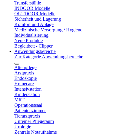
Transferstühle
INDOOR Modelle
OUTDOOR Modelle
Sicherheit und Lagerung
Komfort und Ablage
Medizinische Versorgung / Hygiene
Individualisierung
Neue Produkte
Begleitbett - Clipper
Anwendungsbereiche
Zur Kategorie Anwendungsbereiche
Altenpflege
Arztpraxis
Endoskopie
Homecare
Intensivstation
Kinderstation
MRT
Operationssaal
Patientenzimmer
Tierarztpraxis
Unreiner Pflegeraum
Urologie
Zentrale Notaufnahme