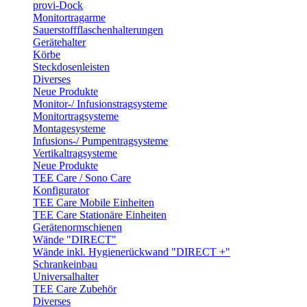
provi-Dock
Monitortragarme
Sauerstoffflaschenhalterungen
Gerätehalter
Körbe
Steckdosenleisten
Diverses
Neue Produkte
Monitor-/ Infusionstragsysteme
Monitortragsysteme
Montagesysteme
Infusions-/ Pumpentragsysteme
Vertikaltragsysteme
Neue Produkte
TEE Care / Sono Care
Konfigurator
TEE Care Mobile Einheiten
TEE Care Stationäre Einheiten
Gerätenormschienen
Wände "DIRECT"
Wände inkl. Hygienerückwand "DIRECT +"
Schrankeinbau
Universalhalter
TEE Care Zubehör
Diverses