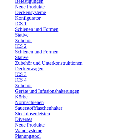
Befestigungen
Neue Produkte
Deckensysteme
Konfigurator
ICS 1
Schienen und Formen
Stative
Zubehör
ICS 2
Schienen und Formen
Stative
Zubehör und Unterkonstruktionen
Deckenwagen
ICS 3
ICS 4
Zubehör
Geräte und Infusionshalterungen
Körbe
Normschienen
Sauerstoffflaschenhalter
Steckdosenleisten
Diverses
Neue Produkte
Wandsysteme
Planungstool