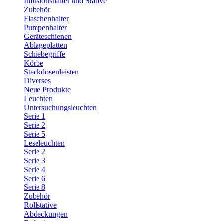
Infusionshalter und Stative
Zubehör
Flaschenhalter
Pumpenhalter
Geräteschienen
Ablageplatten
Schiebegriffe
Körbe
Steckdosenleisten
Diverses
Neue Produkte
Leuchten
Untersuchungsleuchten
Serie 1
Serie 2
Serie 5
Leseleuchten
Serie 2
Serie 3
Serie 4
Serie 6
Serie 8
Zubehör
Rollstative
Abdeckungen