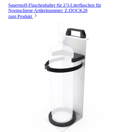
Sauerstoff-Flaschenhalter für 2/3-Literflaschen
für
Normschiene
Artikelnummer: Z-DOCK28
zum Produkt