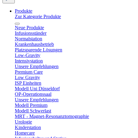
Produkte
Zur Kategorie Produkte
Neue Produkte
Infusionsständer
Normalstation
Krankenhausbetrieb
Platzsparende Lösungen
Low-Gravity
Intensivstation
Unsere Empfehlungen
Premium Care
Low Gravity
ISP Einheiten
Modell Uni Düsseldorf
OP-Operationssaal
Unsere Empfehlungen
Modell Premium
Modell Schwerlast
MRT - Magnet-Resonanztomographie
Urologie
Kinderstation
Homecare