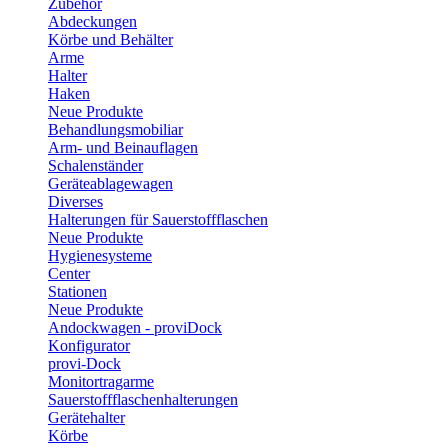
Zubehör
Abdeckungen
Körbe und Behälter
Arme
Halter
Haken
Neue Produkte
Behandlungsmobiliar
Arm- und Beinauflagen
Schalenständer
Geräteablagewagen
Diverses
Halterungen für Sauerstoffflaschen
Neue Produkte
Hygienesysteme
Center
Stationen
Neue Produkte
Andockwagen - proviDock
Konfigurator
provi-Dock
Monitortragarme
Sauerstoffflaschenhalterungen
Gerätehalter
Körbe