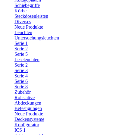
Schiebegriffe
Körbe
Steckdosenleisten
Diverses
Neue Produkte
Leuchten
Untersuchungsleuchten
Serie 1
Serie 2
Serie 5
Leseleuchten
Serie 2
Serie 3
Serie 4
Serie 6
Serie 8
Zubehör
Rollstative
Abdeckungen
Befestigungen
Neue Produkte
Deckensysteme
Konfigurator
ICS 1