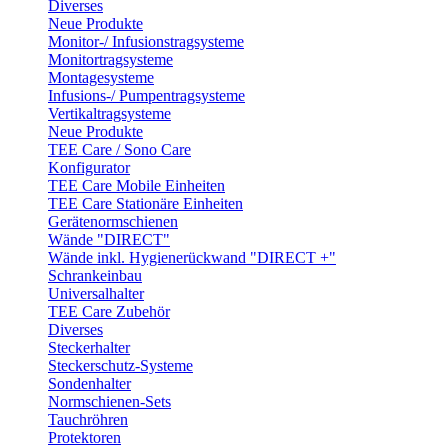
Diverses
Neue Produkte
Monitor-/ Infusionstragsysteme
Monitortragsysteme
Montagesysteme
Infusions-/ Pumpentragsysteme
Vertikaltragsysteme
Neue Produkte
TEE Care / Sono Care
Konfigurator
TEE Care Mobile Einheiten
TEE Care Stationäre Einheiten
Gerätenormschienen
Wände "DIRECT"
Wände inkl. Hygienerückwand "DIRECT +"
Schrankeinbau
Universalhalter
TEE Care Zubehör
Diverses
Steckerhalter
Steckerschutz-Systeme
Sondenhalter
Normschienen-Sets
Tauchröhren
Protektoren