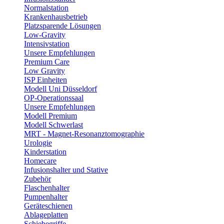
Normalstation
Krankenhausbetrieb
Platzsparende Lösungen
Low-Gravity
Intensivstation
Unsere Empfehlungen
Premium Care
Low Gravity
ISP Einheiten
Modell Uni Düsseldorf
OP-Operationssaal
Unsere Empfehlungen
Modell Premium
Modell Schwerlast
MRT - Magnet-Resonanztomographie
Urologie
Kinderstation
Homecare
Infusionshalter und Stative
Zubehör
Flaschenhalter
Pumpenhalter
Geräteschienen
Ablageplatten
Schiebegriffe