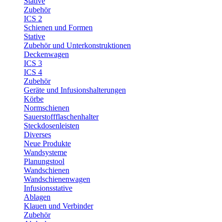
Stative
Zubehör
ICS 2
Schienen und Formen
Stative
Zubehör und Unterkonstruktionen
Deckenwagen
ICS 3
ICS 4
Zubehör
Geräte und Infusionshalterungen
Körbe
Normschienen
Sauerstoffflaschenhalter
Steckdosenleisten
Diverses
Neue Produkte
Wandsysteme
Planungstool
Wandschienen
Wandschienenwagen
Infusionsstative
Ablagen
Klauen und Verbinder
Zubehör