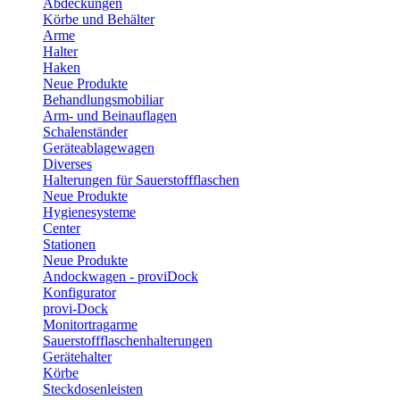
Abdeckungen
Körbe und Behälter
Arme
Halter
Haken
Neue Produkte
Behandlungsmobiliar
Arm- und Beinauflagen
Schalenständer
Geräteablagewagen
Diverses
Halterungen für Sauerstoffflaschen
Neue Produkte
Hygienesysteme
Center
Stationen
Neue Produkte
Andockwagen - proviDock
Konfigurator
provi-Dock
Monitortragarme
Sauerstoffflaschenhalterungen
Gerätehalter
Körbe
Steckdosenleisten