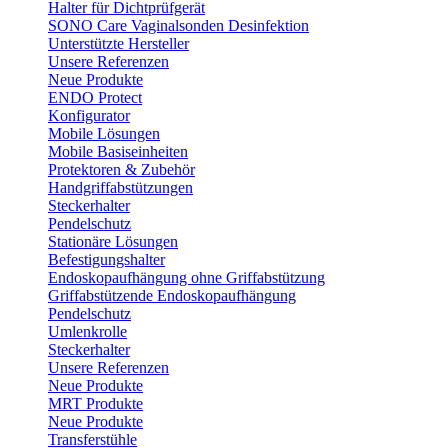
Halter für Dichtprüfgerät
SONO Care Vaginalsonden Desinfektion
Unterstützte Hersteller
Unsere Referenzen
Neue Produkte
ENDO Protect
Konfigurator
Mobile Lösungen
Mobile Basiseinheiten
Protektoren & Zubehör
Handgriffabstützungen
Steckerhalter
Pendelschutz
Stationäre Lösungen
Befestigungshalter
Endoskopaufhängung ohne Griffabstützung
Griffabstützende Endoskopaufhängung
Pendelschutz
Umlenkrolle
Steckerhalter
Unsere Referenzen
Neue Produkte
MRT Produkte
Neue Produkte
Transferstühle