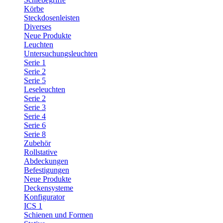
Körbe
Steckdosenleisten
Diverses
Neue Produkte
Leuchten
Untersuchungsleuchten
Serie 1
Serie 2
Serie 5
Leseleuchten
Serie 2
Serie 3
Serie 4
Serie 6
Serie 8
Zubehör
Rollstative
Abdeckungen
Befestigungen
Neue Produkte
Deckensysteme
Konfigurator
ICS 1
Schienen und Formen