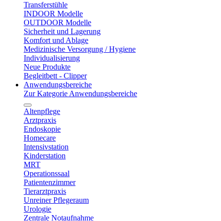
Transferstühle
INDOOR Modelle
OUTDOOR Modelle
Sicherheit und Lagerung
Komfort und Ablage
Medizinische Versorgung / Hygiene
Individualisierung
Neue Produkte
Begleitbett - Clipper
Anwendungsbereiche
Zur Kategorie Anwendungsbereiche
Altenpflege
Arztpraxis
Endoskopie
Homecare
Intensivstation
Kinderstation
MRT
Operationssaal
Patientenzimmer
Tierarztpraxis
Unreiner Pflegeraum
Urologie
Zentrale Notaufnahme