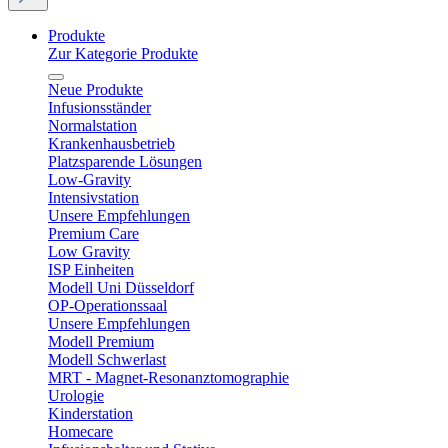
Produkte
Zur Kategorie Produkte
Neue Produkte
Infusionsständer
Normalstation
Krankenhausbetrieb
Platzsparende Lösungen
Low-Gravity
Intensivstation
Unsere Empfehlungen
Premium Care
Low Gravity
ISP Einheiten
Modell Uni Düsseldorf
OP-Operationssaal
Unsere Empfehlungen
Modell Premium
Modell Schwerlast
MRT - Magnet-Resonanztomographie
Urologie
Kinderstation
Homecare