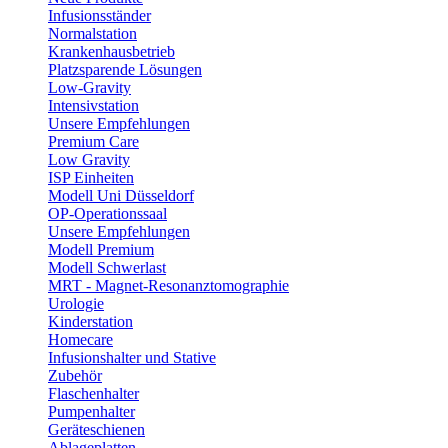
Infusionsständer
Normalstation
Krankenhausbetrieb
Platzsparende Lösungen
Low-Gravity
Intensivstation
Unsere Empfehlungen
Premium Care
Low Gravity
ISP Einheiten
Modell Uni Düsseldorf
OP-Operationssaal
Unsere Empfehlungen
Modell Premium
Modell Schwerlast
MRT - Magnet-Resonanztomographie
Urologie
Kinderstation
Homecare
Infusionshalter und Stative
Zubehör
Flaschenhalter
Pumpenhalter
Geräteschienen
Ablageplatten