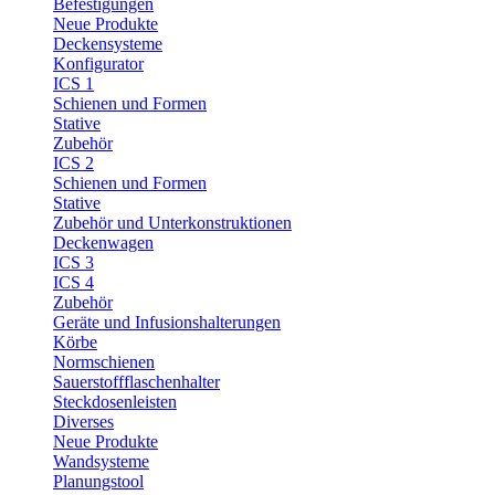
Befestigungen
Neue Produkte
Deckensysteme
Konfigurator
ICS 1
Schienen und Formen
Stative
Zubehör
ICS 2
Schienen und Formen
Stative
Zubehör und Unterkonstruktionen
Deckenwagen
ICS 3
ICS 4
Zubehör
Geräte und Infusionshalterungen
Körbe
Normschienen
Sauerstoffflaschenhalter
Steckdosenleisten
Diverses
Neue Produkte
Wandsysteme
Planungstool