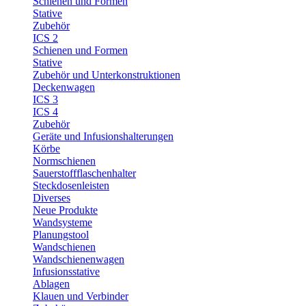
Schienen und Formen
Stative
Zubehör
ICS 2
Schienen und Formen
Stative
Zubehör und Unterkonstruktionen
Deckenwagen
ICS 3
ICS 4
Zubehör
Geräte und Infusionshalterungen
Körbe
Normschienen
Sauerstoffflaschenhalter
Steckdosenleisten
Diverses
Neue Produkte
Wandsysteme
Planungstool
Wandschienen
Wandschienenwagen
Infusionsstative
Ablagen
Klauen und Verbinder