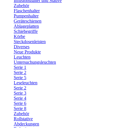
Infusionshalter und Stative
Zubehör
Flaschenhalter
Pumpenhalter
Geräteschienen
Ablageplatten
Schiebegriffe
Körbe
Steckdosenleisten
Diverses
Neue Produkte
Leuchten
Untersuchungsleuchten
Serie 1
Serie 2
Serie 5
Leseleuchten
Serie 2
Serie 3
Serie 4
Serie 6
Serie 8
Zubehör
Rollstative
Abdeckungen