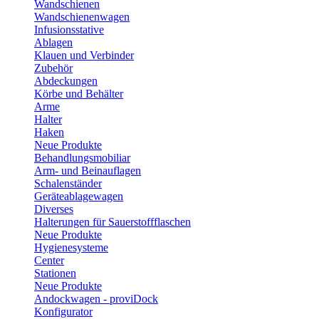
Wandschienen
Wandschienenwagen
Infusionsstative
Ablagen
Klauen und Verbinder
Zubehör
Abdeckungen
Körbe und Behälter
Arme
Halter
Haken
Neue Produkte
Behandlungsmobiliar
Arm- und Beinauflagen
Schalenständer
Geräteablagewagen
Diverses
Halterungen für Sauerstoffflaschen
Neue Produkte
Hygienesysteme
Center
Stationen
Neue Produkte
Andockwagen - proviDock
Konfigurator