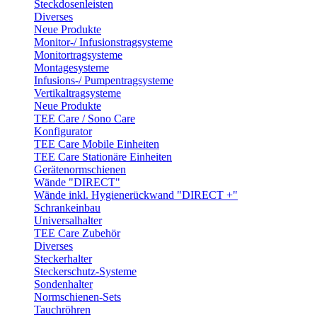
Steckdosenleisten
Diverses
Neue Produkte
Monitor-/ Infusionstragsysteme
Monitortragsysteme
Montagesysteme
Infusions-/ Pumpentragsysteme
Vertikaltragsysteme
Neue Produkte
TEE Care / Sono Care
Konfigurator
TEE Care Mobile Einheiten
TEE Care Stationäre Einheiten
Gerätenormschienen
Wände "DIRECT"
Wände inkl. Hygienerückwand "DIRECT +"
Schrankeinbau
Universalhalter
TEE Care Zubehör
Diverses
Steckerhalter
Steckerschutz-Systeme
Sondenhalter
Normschienen-Sets
Tauchröhren