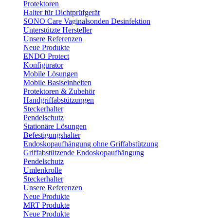
Protektoren
Halter für Dichtprüfgerät
SONO Care Vaginalsonden Desinfektion
Unterstützte Hersteller
Unsere Referenzen
Neue Produkte
ENDO Protect
Konfigurator
Mobile Lösungen
Mobile Basiseinheiten
Protektoren & Zubehör
Handgriffabstützungen
Steckerhalter
Pendelschutz
Stationäre Lösungen
Befestigungshalter
Endoskopaufhängung ohne Griffabstützung
Griffabstützende Endoskopaufhängung
Pendelschutz
Umlenkrolle
Steckerhalter
Unsere Referenzen
Neue Produkte
MRT Produkte
Neue Produkte