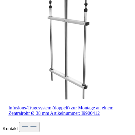
Infusions-Tragesystem (doppelt)
zur Montage an einem
Zentralrohr Ø 38 mm
Artikelnummer: I9900412
Kontakt