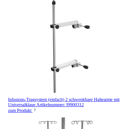
Infusions-Tragsystem (einfach)
2 schwenkbare Haltearme mit
Universalklaue
Artikelnummer: I9900312
zum Produkt