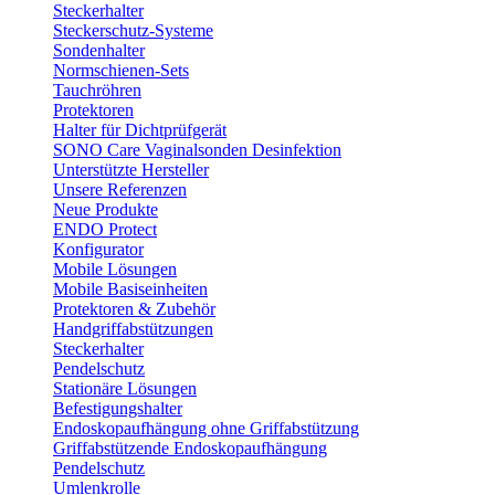
Steckerhalter
Steckerschutz-Systeme
Sondenhalter
Normschienen-Sets
Tauchröhren
Protektoren
Halter für Dichtprüfgerät
SONO Care Vaginalsonden Desinfektion
Unterstützte Hersteller
Unsere Referenzen
Neue Produkte
ENDO Protect
Konfigurator
Mobile Lösungen
Mobile Basiseinheiten
Protektoren & Zubehör
Handgriffabstützungen
Steckerhalter
Pendelschutz
Stationäre Lösungen
Befestigungshalter
Endoskopaufhängung ohne Griffabstützung
Griffabstützende Endoskopaufhängung
Pendelschutz
Umlenkrolle