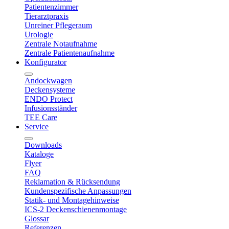
Patientenzimmer
Tierarztpraxis
Unreiner Pflegeraum
Urologie
Zentrale Notaufnahme
Zentrale Patientenaufnahme
Konfigurator
Andockwagen
Deckensysteme
ENDO Protect
Infusionsständer
TEE Care
Service
Downloads
Kataloge
Flyer
FAQ
Reklamation & Rücksendung
Kundenspezifische Anpassungen
Statik- und Montagehinweise
ICS-2 Deckenschienenmontage
Glossar
Referenzen