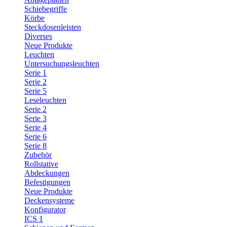
Schiebegriffe
Körbe
Steckdosenleisten
Diverses
Neue Produkte
Leuchten
Untersuchungsleuchten
Serie 1
Serie 2
Serie 5
Leseleuchten
Serie 2
Serie 3
Serie 4
Serie 6
Serie 8
Zubehör
Rollstative
Abdeckungen
Befestigungen
Neue Produkte
Deckensysteme
Konfigurator
ICS 1