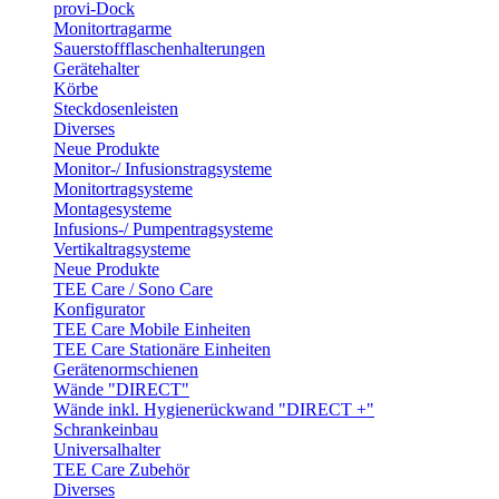
provi-Dock
Monitortragarme
Sauerstoffflaschenhalterungen
Gerätehalter
Körbe
Steckdosenleisten
Diverses
Neue Produkte
Monitor-/ Infusionstragsysteme
Monitortragsysteme
Montagesysteme
Infusions-/ Pumpentragsysteme
Vertikaltragsysteme
Neue Produkte
TEE Care / Sono Care
Konfigurator
TEE Care Mobile Einheiten
TEE Care Stationäre Einheiten
Gerätenormschienen
Wände "DIRECT"
Wände inkl. Hygienerückwand "DIRECT +"
Schrankeinbau
Universalhalter
TEE Care Zubehör
Diverses