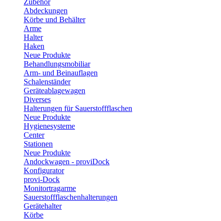
Zubehör
Abdeckungen
Körbe und Behälter
Arme
Halter
Haken
Neue Produkte
Behandlungsmobiliar
Arm- und Beinauflagen
Schalenständer
Geräteablagewagen
Diverses
Halterungen für Sauerstoffflaschen
Neue Produkte
Hygienesysteme
Center
Stationen
Neue Produkte
Andockwagen - proviDock
Konfigurator
provi-Dock
Monitortragarme
Sauerstoffflaschenhalterungen
Gerätehalter
Körbe