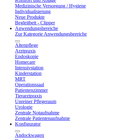
Komfort und Ablage
Medizinische Versorgung / Hygiene
Individualisierung
Neue Produkte
Begleitbett - Clipper
Anwendungsbereiche
Zur Kategorie Anwendungsbereiche
Altenpflege
Arztpraxis
Endoskopie
Homecare
Intensivstation
Kinderstation
MRT
Operationssaal
Patientenzimmer
Tierarztpraxis
Unreiner Pflegeraum
Urologie
Zentrale Notaufnahme
Zentrale Patientenaufnahme
Konfigurator
Andockwagen