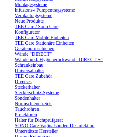
Montagesysteme
Infusions-/ Pumpentragsysteme
Vertikaltragsysteme
Neue Produkte
TEE Care / Sono Care
Konfigurator
TEE Care Mobile Einheiten
TEE Care Stationäre Einheiten
Gerätenormschienen
Wände "DIRECT"
Wände inkl. Hygienerückwand "DIRECT +"
Schrankeinbau
Universalhalter
TEE Care Zubehör
Diverses
Steckerhalter
Steckerschutz-Systeme
Sondenhalter
Normschienen-Sets
Tauchröhren
Protektoren
Halter für Dichtprüfgerät
SONO Care Vaginalsonden Desinfektion
Unterstützte Hersteller
Unsere Referenzen