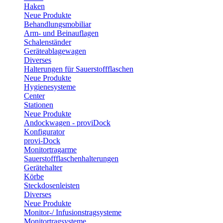
Haken
Neue Produkte
Behandlungsmobiliar
Arm- und Beinauflagen
Schalenständer
Geräteablagewagen
Diverses
Halterungen für Sauerstoffflaschen
Neue Produkte
Hygienesysteme
Center
Stationen
Neue Produkte
Andockwagen - proviDock
Konfigurator
provi-Dock
Monitortragarme
Sauerstoffflaschenhalterungen
Gerätehalter
Körbe
Steckdosenleisten
Diverses
Neue Produkte
Monitor-/ Infusionstragsysteme
Monitortragsysteme