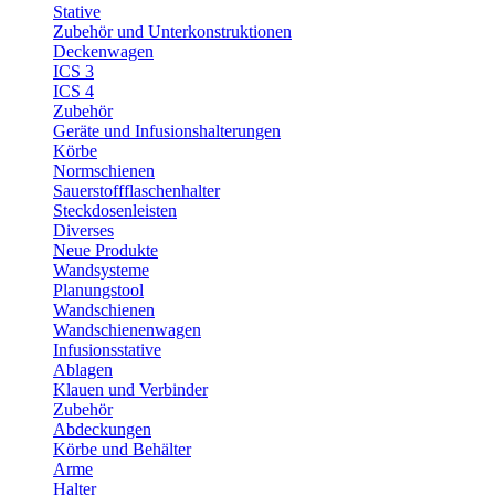
Stative
Zubehör und Unterkonstruktionen
Deckenwagen
ICS 3
ICS 4
Zubehör
Geräte und Infusionshalterungen
Körbe
Normschienen
Sauerstoffflaschenhalter
Steckdosenleisten
Diverses
Neue Produkte
Wandsysteme
Planungstool
Wandschienen
Wandschienenwagen
Infusionsstative
Ablagen
Klauen und Verbinder
Zubehör
Abdeckungen
Körbe und Behälter
Arme
Halter