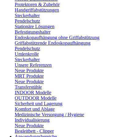
Protektoren & Zubehör
Handgriffabstützungen
Steckerhalter
Pendelschutz
Stationäre Lösungen
Befestigungshalter
Endoskopaufhängung ohne Griffabstützung
Griffabstützende Endoskopaufhängung
Pendelschutz
Umlenkrolle
Steckerhalter
Unsere Referenzen
Neue Produkte
MRT Produkte
Neue Produkte
Transferstühle
INDOOR Modelle
OUTDOOR Modelle
Sicherheit und Lagerung
Komfort und Ablage
Medizinische Versorgung / Hygiene
Individualisierung
Neue Produkte
Begleitbett - Clipper
Anwendungsbereiche