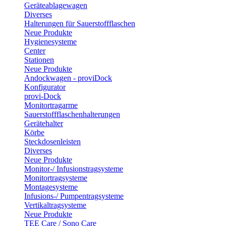
Geräteablagewagen
Diverses
Halterungen für Sauerstoffflaschen
Neue Produkte
Hygienesysteme
Center
Stationen
Neue Produkte
Andockwagen - proviDock
Konfigurator
provi-Dock
Monitortragarme
Sauerstoffflaschenhalterungen
Gerätehalter
Körbe
Steckdosenleisten
Diverses
Neue Produkte
Monitor-/ Infusionstragsysteme
Monitortragsysteme
Montagesysteme
Infusions-/ Pumpentragsysteme
Vertikaltragsysteme
Neue Produkte
TEE Care / Sono Care