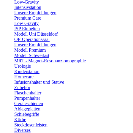
Low-Gravity
Intensivstation
Unsere Empfehlungen
Premium Care
Low Gravity
ISP Einheiten
Modell Uni Düsseldorf
OP-Operationssaal
Unsere Empfehlungen
Modell Premium
Modell Schwerlast
MRT - Magnet-Resonanztomographie
Urologie
Kinderstation
Homecare
Infusionshalter und Stative
Zubehör
Flaschenhalter
Pumpenhalter
Geräteschienen
Ablageplatten
Schiebegriffe
Körbe
Steckdosenleisten
Diverses