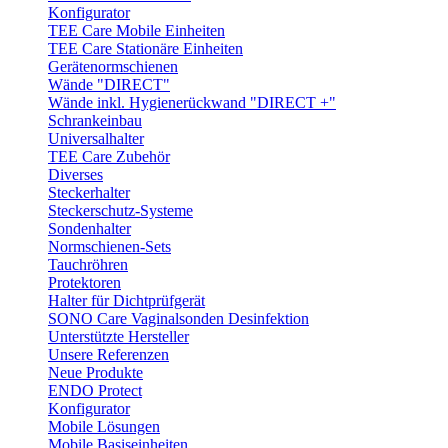
Konfigurator
TEE Care Mobile Einheiten
TEE Care Stationäre Einheiten
Gerätenormschienen
Wände "DIRECT"
Wände inkl. Hygienerückwand "DIRECT +"
Schrankeinbau
Universalhalter
TEE Care Zubehör
Diverses
Steckerhalter
Steckerschutz-Systeme
Sondenhalter
Normschienen-Sets
Tauchröhren
Protektoren
Halter für Dichtprüfgerät
SONO Care Vaginalsonden Desinfektion
Unterstützte Hersteller
Unsere Referenzen
Neue Produkte
ENDO Protect
Konfigurator
Mobile Lösungen
Mobile Basiseinheiten