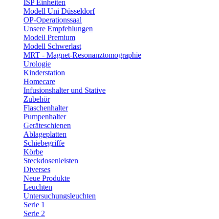
ISP Einheiten
Modell Uni Düsseldorf
OP-Operationssaal
Unsere Empfehlungen
Modell Premium
Modell Schwerlast
MRT - Magnet-Resonanztomographie
Urologie
Kinderstation
Homecare
Infusionshalter und Stative
Zubehör
Flaschenhalter
Pumpenhalter
Geräteschienen
Ablageplatten
Schiebegriffe
Körbe
Steckdosenleisten
Diverses
Neue Produkte
Leuchten
Untersuchungsleuchten
Serie 1
Serie 2