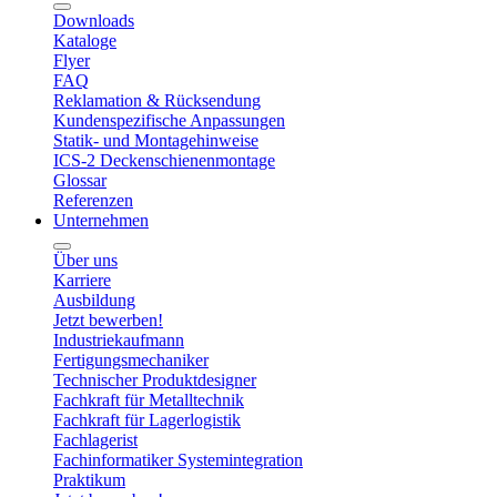
Downloads
Kataloge
Flyer
FAQ
Reklamation & Rücksendung
Kundenspezifische Anpassungen
Statik- und Montagehinweise
ICS-2 Deckenschienenmontage
Glossar
Referenzen
Unternehmen
Über uns
Karriere
Ausbildung
Jetzt bewerben!
Industriekaufmann
Fertigungsmechaniker
Technischer Produktdesigner
Fachkraft für Metalltechnik
Fachkraft für Lagerlogistik
Fachlagerist
Fachinformatiker Systemintegration
Praktikum