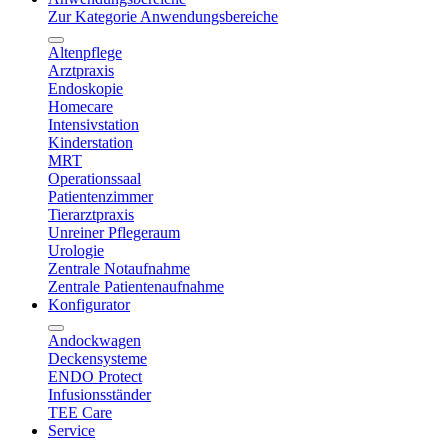
Zur Kategorie Anwendungsbereiche
Altenpflege
Arztpraxis
Endoskopie
Homecare
Intensivstation
Kinderstation
MRT
Operationssaal
Patientenzimmer
Tierarztpraxis
Unreiner Pflegeraum
Urologie
Zentrale Notaufnahme
Zentrale Patientenaufnahme
Konfigurator
Andockwagen
Deckensysteme
ENDO Protect
Infusionsständer
TEE Care
Service