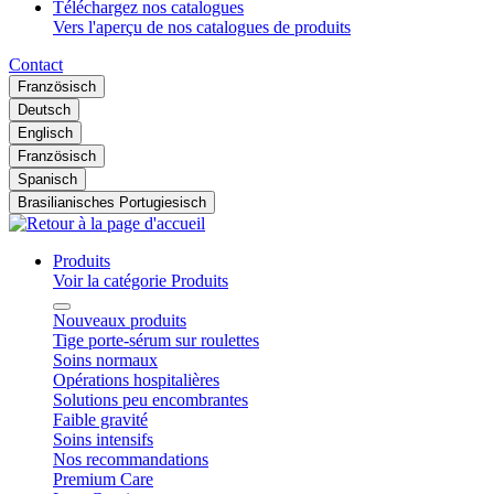
Téléchargez nos catalogues
Vers l'aperçu de nos catalogues de produits
Contact
Französisch
Deutsch
Englisch
Französisch
Spanisch
Brasilianisches Portugiesisch
Produits
Voir la catégorie Produits
Nouveaux produits
Tige porte-sérum sur roulettes
Soins normaux
Opérations hospitalières
Solutions peu encombrantes
Faible gravité
Soins intensifs
Nos recommandations
Premium Care