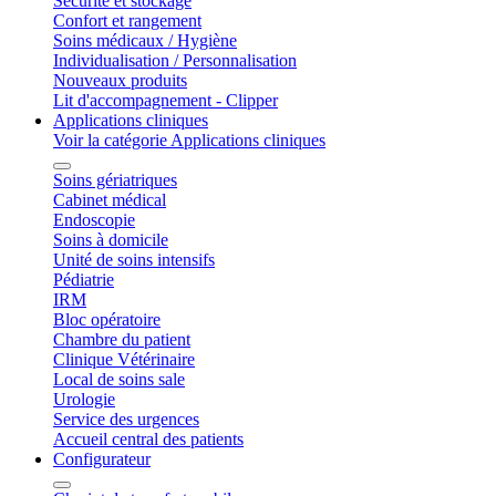
Sécurité et stockage
Confort et rangement
Soins médicaux / Hygiène
Individualisation / Personnalisation
Nouveaux produits
Lit d'accompagnement - Clipper
Applications cliniques
Voir la catégorie Applications cliniques
Soins gériatriques
Cabinet médical
Endoscopie
Soins à domicile
Unité de soins intensifs
Pédiatrie
IRM
Bloc opératoire
Chambre du patient
Clinique Vétérinaire
Local de soins sale
Urologie
Service des urgences
Accueil central des patients
Configurateur