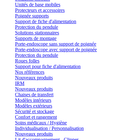
Unités de base mobiles
Protecteurs et accessoires
Poignée supports
Support de fiche d'alimentation
Protection du pendule
Solutions stationnaires
Supports de montage
Porte-endoscope sans support de poignée
Porte-endoscope avec support de poignée
Protection du pendule
Roues folles
Support pour fiche d'alimentation
Nos références
Nouveaux produits
IRM
Nouveaux produits
Chaises de transfert
Modèles intérieurs
Modèles extérieurs
Sécurité et stockage
Confort et rangement
Soins médicaux / Hygiène
Individualisation / Personnalisation
Nouveaux produits
Lit d'accompagnement - Clipper