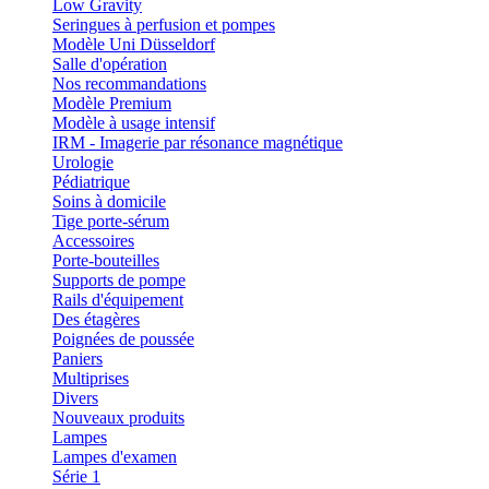
Low Gravity
Seringues à perfusion et pompes
Modèle Uni Düsseldorf
Salle d'opération
Nos recommandations
Modèle Premium
Modèle à usage intensif
IRM - Imagerie par résonance magnétique
Urologie
Pédiatrique
Soins à domicile
Tige porte-sérum
Accessoires
Porte-bouteilles
Supports de pompe
Rails d'équipement
Des étagères
Poignées de poussée
Paniers
Multiprises
Divers
Nouveaux produits
Lampes
Lampes d'examen
Série 1