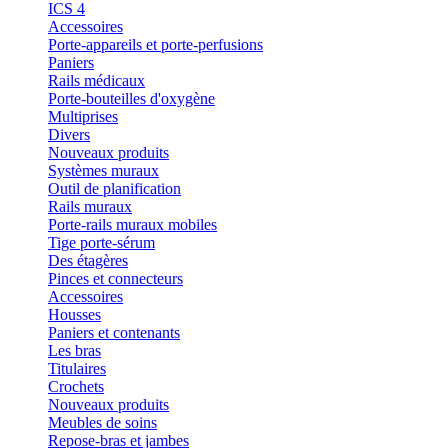
ICS 4
Accessoires
Porte-appareils et porte-perfusions
Paniers
Rails médicaux
Porte-bouteilles d'oxygène
Multiprises
Divers
Nouveaux produits
Systèmes muraux
Outil de planification
Rails muraux
Porte-rails muraux mobiles
Tige porte-sérum
Des étagères
Pinces et connecteurs
Accessoires
Housses
Paniers et contenants
Les bras
Titulaires
Crochets
Nouveaux produits
Meubles de soins
Repose-bras et jambes