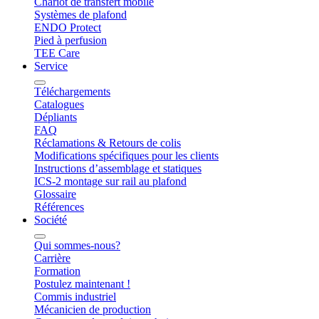
Chariot de transfert mobile
Systèmes de plafond
ENDO Protect
Pied à perfusion
TEE Care
Service
Téléchargements
Catalogues
Dépliants
FAQ
Réclamations & Retours de colis
Modifications spécifiques pour les clients
Instructions d’assemblage et statiques
ICS-2 montage sur rail au plafond
Glossaire
Références
Société
Qui sommes-nous?
Carrière
Formation
Postulez maintenant !
Commis industriel
Mécanicien de production