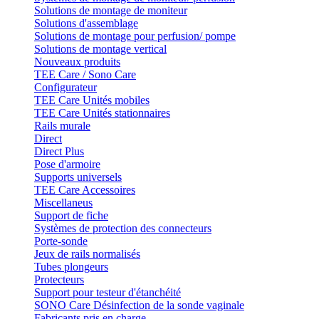
Solutions de montage de moniteur
Solutions d'assemblage
Solutions de montage pour perfusion/ pompe
Solutions de montage vertical
Nouveaux produits
TEE Care / Sono Care
Configurateur
TEE Care Unités mobiles
TEE Care Unités stationnaires
Rails murale
Direct
Direct Plus
Pose d'armoire
Supports universels
TEE Care Accessoires
Miscellaneus
Support de fiche
Systèmes de protection des connecteurs
Porte-sonde
Jeux de rails normalisés
Tubes plongeurs
Protecteurs
Support pour testeur d'étanchéité
SONO Care Désinfection de la sonde vaginale
Fabricants pris en charge