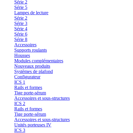
Série 2
Série 5
Lampes de lecture
Série 2
Série 3
Série 4
Série 6
Série 8
Accessoires
Supports roulants
Housses
Modules complémentaires
Nouveaux produits
Systèmes de plafond
Configurateur
ICS 1
Rails et formes
Tige porte-sérum
Accessoires et sous-structures
ICS 2
Rails et formes
Tige porte-sérum
Accessoires et sous-structures
Unités porteuses IV
ICS 3