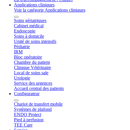
Applications cliniques
Voir la catégorie Applications cliniques
Soins gériatriques
Cabinet médical
Endoscopie
Soins à domicile
Unité de soins intensifs
Pédiatrie
IRM
Bloc opératoire
Chambre du patient
Clinique Vétérinaire
Local de soins sale
Urologie
Service des urgences
Accueil central des patients
Configurateur
Chariot de transfert mobile
Systèmes de plafond
ENDO Protect
Pied à perfusion
TEE Care