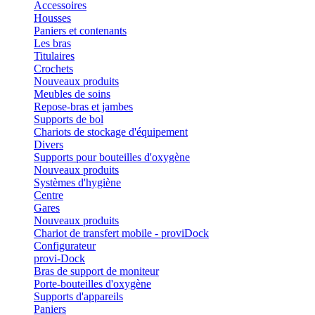
Accessoires
Housses
Paniers et contenants
Les bras
Titulaires
Crochets
Nouveaux produits
Meubles de soins
Repose-bras et jambes
Supports de bol
Chariots de stockage d'équipement
Divers
Supports pour bouteilles d'oxygène
Nouveaux produits
Systèmes d'hygiène
Centre
Gares
Nouveaux produits
Chariot de transfert mobile - proviDock
Configurateur
provi-Dock
Bras de support de moniteur
Porte-bouteilles d'oxygène
Supports d'appareils
Paniers