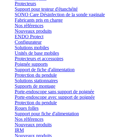
Protecteurs
Support pour testeur d'étanchéité
SONO Care Désinfection de la sonde vaginale
Fabricants pris en charge
Nos références
Nouveaux produits
ENDO Protect
Configurateur
Solutions mobiles
Unités de base mobiles
Protecteurs et accessoires
Poignée supports
Support de fiche d'alimentation
Protection du pendule
Solutions stationnaires
Supports de montage
Porte-endoscope sans support de poignée
Porte-endoscope avec support de poignée
Protection du pendule
Roues folles
Support pour fiche d'alimentation
Nos références
Nouveaux produits
IRM
Nouveaux produits