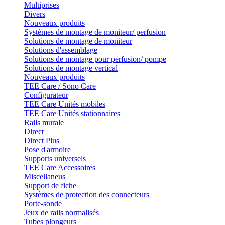
Multiprises
Divers
Nouveaux produits
Systèmes de montage de moniteur/ perfusion
Solutions de montage de moniteur
Solutions d'assemblage
Solutions de montage pour perfusion/ pompe
Solutions de montage vertical
Nouveaux produits
TEE Care / Sono Care
Configurateur
TEE Care Unités mobiles
TEE Care Unités stationnaires
Rails murale
Direct
Direct Plus
Pose d'armoire
Supports universels
TEE Care Accessoires
Miscellaneus
Support de fiche
Systèmes de protection des connecteurs
Porte-sonde
Jeux de rails normalisés
Tubes plongeurs