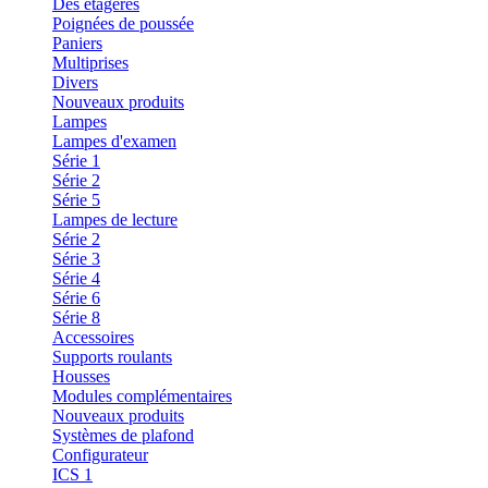
Des étagères
Poignées de poussée
Paniers
Multiprises
Divers
Nouveaux produits
Lampes
Lampes d'examen
Série 1
Série 2
Série 5
Lampes de lecture
Série 2
Série 3
Série 4
Série 6
Série 8
Accessoires
Supports roulants
Housses
Modules complémentaires
Nouveaux produits
Systèmes de plafond
Configurateur
ICS 1