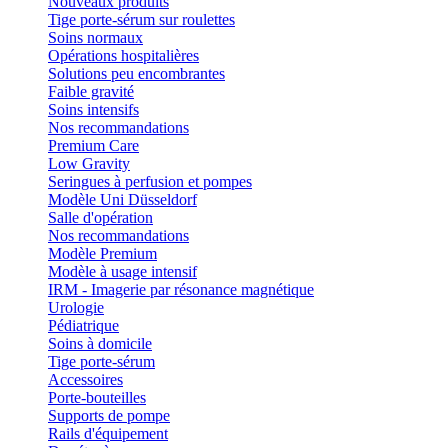
Nouveaux produits
Tige porte-sérum sur roulettes
Soins normaux
Opérations hospitalières
Solutions peu encombrantes
Faible gravité
Soins intensifs
Nos recommandations
Premium Care
Low Gravity
Seringues à perfusion et pompes
Modèle Uni Düsseldorf
Salle d'opération
Nos recommandations
Modèle Premium
Modèle à usage intensif
IRM - Imagerie par résonance magnétique
Urologie
Pédiatrique
Soins à domicile
Tige porte-sérum
Accessoires
Porte-bouteilles
Supports de pompe
Rails d'équipement